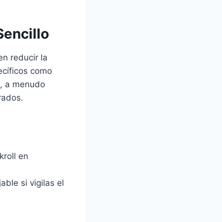
Sencillo
en reducir la
ecíficos como
o, a menudo
rados.
kroll en
le si vigilas el