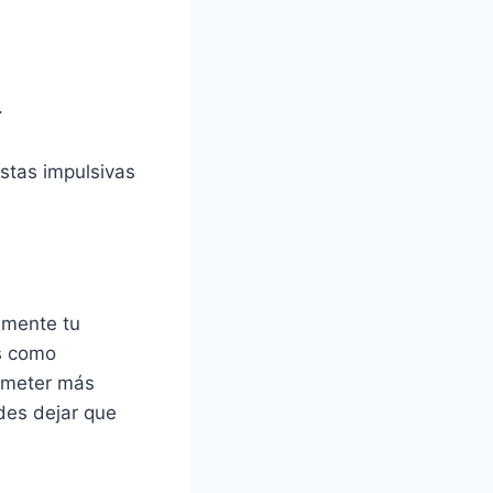
.
stas impulsivas
lmente tu
es como
rometer más
des dejar que