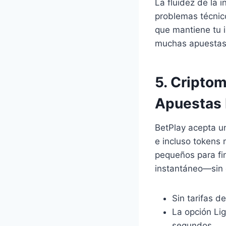
La fluidez de la 
problemas técnico
que mantiene tu 
muchas apuestas
5. Criptom
Apuestas
BetPlay acepta un
e incluso tokens
pequeños para fi
instantáneo—sin e
Sin tarifas d
La opción Li
segundos.