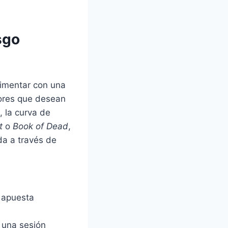
sgo
rimentar con una
dores que desean
 la curva de
t
o
Book of Dead
,
da a través de
 apuesta
 una sesión