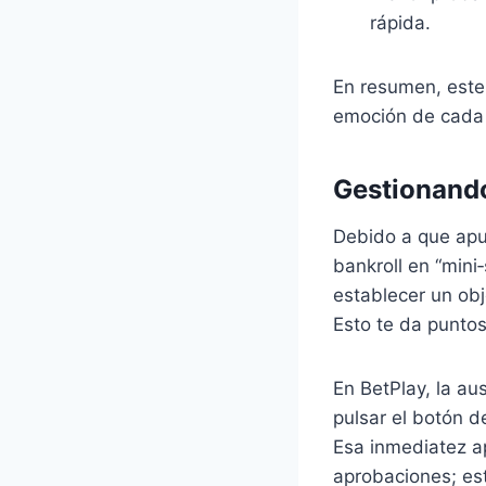
rápida.
En resumen, este 
emoción de cada g
Gestionando
Debido a que apu
bankroll en “min
establecer un obj
Esto te da puntos
En BetPlay, la a
pulsar el botón d
Esa inmediatez a
aprobaciones; es