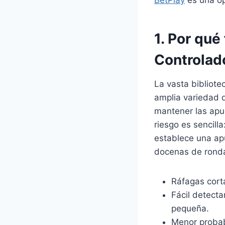
1. Por qué
Controlad
La vasta bibliote
amplia variedad d
mantener las apu
riesgo es sencill
establece una apu
docenas de rond
Ráfagas cort
Fácil detect
pequeña.
Menor probab