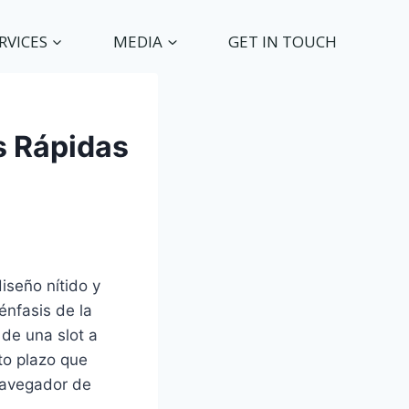
RVICES
MEDIA
GET IN TOUCH
s Rápidas
iseño nítido y
énfasis de la
 de una slot a
to plazo que
 navegador de