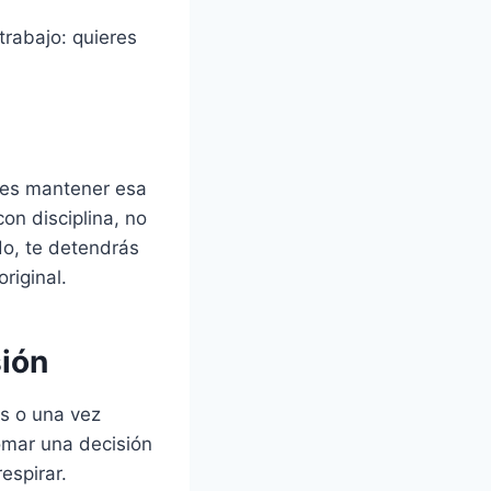
trabajo: quieres
 es mantener esa
n disciplina, no
do, te detendrás
riginal.
sión
s o una vez
omar una decisión
espirar.