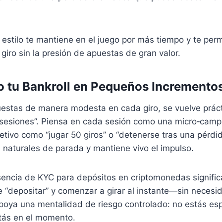
estilo te mantiene en el juego por más tiempo y te permi
iro sin la presión de apuestas de gran valor.
 tu Bankroll en Pequeños Incremento
estas de manera modesta en cada giro, se vuelve prácti
i‑sesiones”. Piensa en cada sesión como una micro‑cam
etivo como “jugar 50 giros” o “detenerse tras una pérdid
 naturales de parada y mantiene vivo el impulso.
usencia de KYC para depósitos en criptomonedas signifi
e “depositar” y comenzar a girar al instante—sin necesi
poya una mentalidad de riesgo controlado: no estás e
tás en el momento.