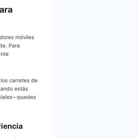
ara
adores móviles
ite. Para
ante
 los carretes de
uando estás
ociales—puedes
riencia