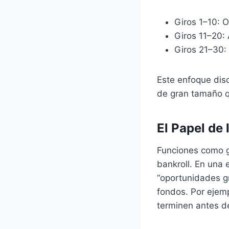
Giros 1–10: O
Giros 11–20: 
Giros 21–30: 
Este enfoque disc
de gran tamaño qu
El Papel de
Funciones como g
bankroll. En una 
“oportunidades g
fondos. Por ejemp
terminen antes de