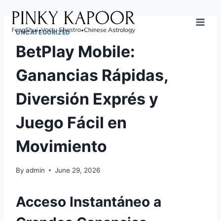
UNCATEGORIZED
BetPlay Mobile:
Ganancias Rápidas,
Diversión Exprés y
Juego Fácil en
Movimiento
By
admin
June 29, 2026
Acceso Instantáneo a