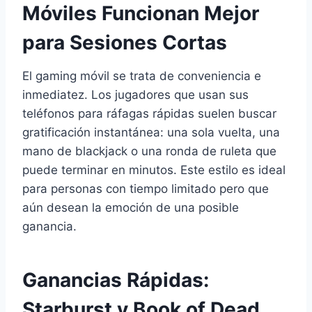
Móviles Funcionan Mejor
para Sesiones Cortas
El gaming móvil se trata de conveniencia e
inmediatez. Los jugadores que usan sus
teléfonos para ráfagas rápidas suelen buscar
gratificación instantánea: una sola vuelta, una
mano de blackjack o una ronda de ruleta que
puede terminar en minutos. Este estilo es ideal
para personas con tiempo limitado pero que
aún desean la emoción de una posible
ganancia.
Ganancias Rápidas:
Starburst y Book of Dead