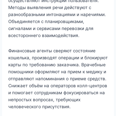
осуществляют инструкции пользователя.
Методы выявления речи действуют с
разнообразными интонациями и наречиями.
Объединяется с планировщиками,
сигналами и сервисами перевозки для
всестороннего взаимодействия.
Финансовые агенты сверяют состояние
кошелька, производят операции и блокируют
карты по требованию заказчика. Врачебные
помощники оформляют на прием к медику и
отправляют напоминания о приеме средств.
Снижает объём на операторов колл-центров
и помогает сотрудникам фокусироваться на
непростых вопросах, требующих
человеческого присутствия.