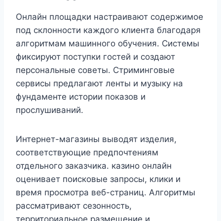
Онлайн площадки настраивают содержимое
под склонности каждого клиента благодаря
алгоритмам машинного обучения. Системы
фиксируют поступки гостей и создают
персональные советы. Стриминговые
сервисы предлагают ленты и музыку на
фундаменте истории показов и
прослушиваний.
Интернет-магазины выводят изделия,
соответствующие предпочтениям
отдельного заказчика. казино онлайн
оценивает поисковые запросы, клики и
время просмотра веб-страниц. Алгоритмы
рассматривают сезонность,
территориальное размещение и