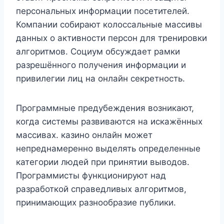
персональных информации посетителей.
Компании собирают колоссальные массивы
данных о активности персон для тренировки
алгоритмов. Социум обсуждает рамки
разрешённого получения информации и
привилегии лиц на онлайн секретность.
Программные предубеждения возникают,
когда системы развиваются на искажённых
массивах. казино онлайн может
непреднамеренно выделять определенные
категории людей при принятии выводов.
Программисты функционируют над
разработкой справедливых алгоритмов,
принимающих разнообразие публики.