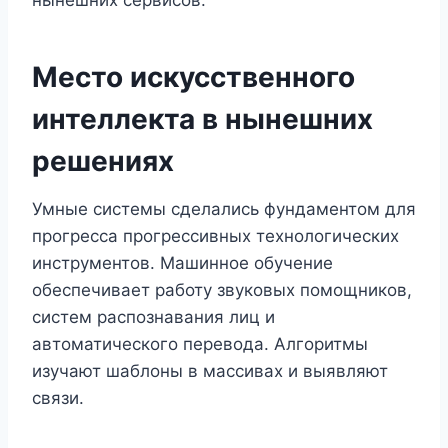
Место искусственного
интеллекта в нынешних
решениях
Умные системы сделались фундаментом для
прогресса прогрессивных технологических
инструментов. Машинное обучение
обеспечивает работу звуковых помощников,
систем распознавания лиц и
автоматического перевода. Алгоритмы
изучают шаблоны в массивах и выявляют
связи.