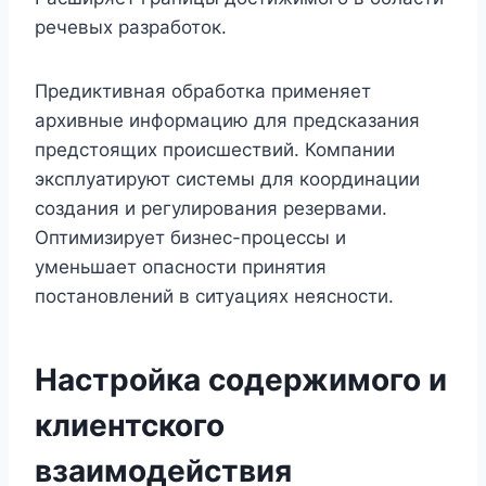
речевых разработок.
Предиктивная обработка применяет
архивные информацию для предсказания
предстоящих происшествий. Компании
эксплуатируют системы для координации
создания и регулирования резервами.
Оптимизирует бизнес-процессы и
уменьшает опасности принятия
постановлений в ситуациях неясности.
Настройка содержимого и
клиентского
взаимодействия