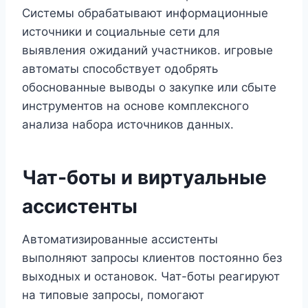
Системы обрабатывают информационные
источники и социальные сети для
выявления ожиданий участников. игровые
автоматы способствует одобрять
обоснованные выводы о закупке или сбыте
инструментов на основе комплексного
анализа набора источников данных.
Чат-боты и виртуальные
ассистенты
Автоматизированные ассистенты
выполняют запросы клиентов постоянно без
выходных и остановок. Чат-боты реагируют
на типовые запросы, помогают