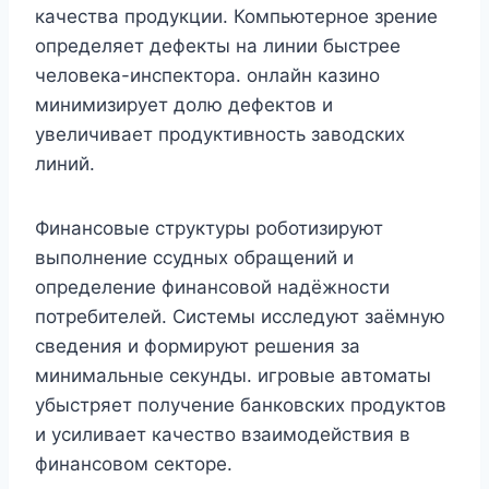
качества продукции. Компьютерное зрение
определяет дефекты на линии быстрее
человека-инспектора. онлайн казино
минимизирует долю дефектов и
увеличивает продуктивность заводских
линий.
Финансовые структуры роботизируют
выполнение ссудных обращений и
определение финансовой надёжности
потребителей. Системы исследуют заёмную
сведения и формируют решения за
минимальные секунды. игровые автоматы
убыстряет получение банковских продуктов
и усиливает качество взаимодействия в
финансовом секторе.