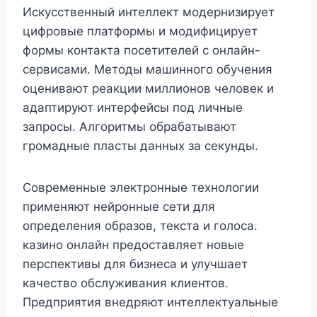
Искусственный интеллект модернизирует
цифровые платформы и модифицирует
формы контакта посетителей с онлайн-
сервисами. Методы машинного обучения
оценивают реакции миллионов человек и
адаптируют интерфейсы под личные
запросы. Алгоритмы обрабатывают
громадные пласты данных за секунды.
Современные электронные технологии
применяют нейронные сети для
определения образов, текста и голоса.
казино онлайн предоставляет новые
перспективы для бизнеса и улучшает
качество обслуживания клиентов.
Предприятия внедряют интеллектуальные