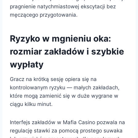
pragnienie natychmiastowej ekscytacji bez
męczącego przygotowania.
Ryzyko w mgnieniu oka:
rozmiar zakładów i szybkie
wypłaty
Gracz na krótką sesję opiera się na
kontrolowanym ryzyku — małych zakładach,
które mogą zamienić się w duże wygrane w
ciągu kilku minut.
Interfejs zakładów w Mafia Casino pozwala na
regulację stawki za pomocą prostego suwaka