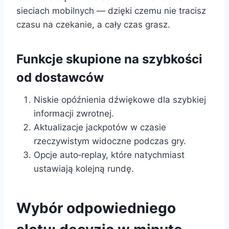
sieciach mobilnych — dzięki czemu nie tracisz
czasu na czekanie, a cały czas grasz.
Funkcje skupione na szybkości
od dostawców
Niskie opóźnienia dźwiękowe dla szybkiej
informacji zwrotnej.
Aktualizacje jackpotów w czasie
rzeczywistym widoczne podczas gry.
Opcje auto‑replay, które natychmiast
ustawiają kolejną rundę.
Wybór odpowiedniego