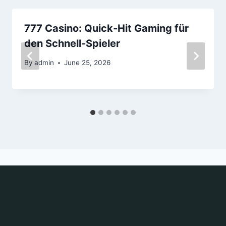
777 Casino: Quick‑Hit Gaming für
den Schnell‑Spieler
By
admin
June 25, 2026