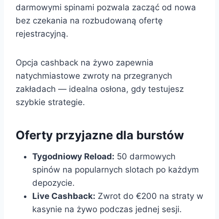
darmowymi spinami pozwala zacząć od nowa
bez czekania na rozbudowaną ofertę
rejestracyjną.
Opcja cashback na żywo zapewnia
natychmiastowe zwroty na przegranych
zakładach — idealna osłona, gdy testujesz
szybkie strategie.
Oferty przyjazne dla burstów
Tygodniowy Reload:
50 darmowych
spinów na popularnych slotach po każdym
depozycie.
Live Cashback:
Zwrot do €200 na straty w
kasynie na żywo podczas jednej sesji.