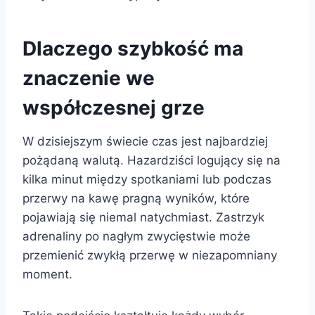
Dlaczego szybkość ma
znaczenie we
współczesnej grze
W dzisiejszym świecie czas jest najbardziej
pożądaną walutą. Hazardziści logujący się na
kilka minut między spotkaniami lub podczas
przerwy na kawę pragną wyników, które
pojawiają się niemal natychmiast. Zastrzyk
adrenaliny po nagłym zwycięstwie może
przemienić zwykłą przerwę w niezapomniany
moment.