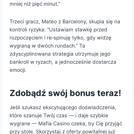
mniej niż pięć minut.”
Trzeci gracz, Mateo z Barcelony, skupia się na
kontroli ryzyka: “Ustawiam stawkę przed
rozpoczęciem i re‑spinuję tylko, gdy widzę
wygraną w dwóch rundach.” Ta
zdyscyplinowana strategia utrzymuje jego
bankroll w ryzach, a jednocześnie dostarcza
emocji.
Zdobądź swój bonus teraz!
Jeśli szukasz ekscytującego doświadczenia,
które szanuje Twój czas — i daje szybkie
wygrane — Mafia Casino czeka, by Cię przyjąć
przy stole. Skorzystaj z oferty powitalnej już