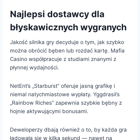
Najlepsi dostawcy dla
błyskawicznych wygranych
Jakość silnika gry decyduje o tym, jak szybko
można obrócić bęben lub rozdać kartę. Mafia
Casino współpracuje z studiami znanymi z
płynnej wydajności.
NetEnt’s „Starburst” oferuje jasną grafikę i
niemal natychmiastowe wypłaty. Yggdrasil’s
„Rainbow Riches” zapewnia szybkie bębny z
hojnie aktywującymi bonusami.
Deweloperzy dbają również o to, by każda gra
ładowała się w kilka sekund — nawet na