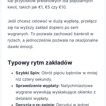
lub przycisków presetowych dla popularnych
kwot, takich jak €1, €5 czy €10.
Jeśli chcesz celować w dużą wypłatę, przełącz
się na wyższy zakład dopiero po serii
wygranych. To pozwala zachować bankroll w
ryzach, a jednocześnie pozwala na okazjonalne
dawki emocji.
Typowy rytm zakładów
Szybki Spin:
Obrót pięciu bębnów w mniej
niż cztery sekundy.
Sprawdzenie wypłaty:
Natychmiastowe
wygrane wywołują wyskakujące okienko z
detalami wypłaty.
Decyzja o re‑spinie:
Decyduj w jednej