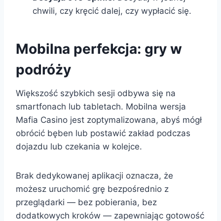
chwili, czy kręcić dalej, czy wypłacić się.
Mobilna perfekcja: gry w
podróży
Większość szybkich sesji odbywa się na
smartfonach lub tabletach. Mobilna wersja
Mafia Casino jest zoptymalizowana, abyś mógł
obrócić bęben lub postawić zakład podczas
dojazdu lub czekania w kolejce.
Brak dedykowanej aplikacji oznacza, że
możesz uruchomić grę bezpośrednio z
przeglądarki — bez pobierania, bez
dodatkowych kroków — zapewniając gotowość