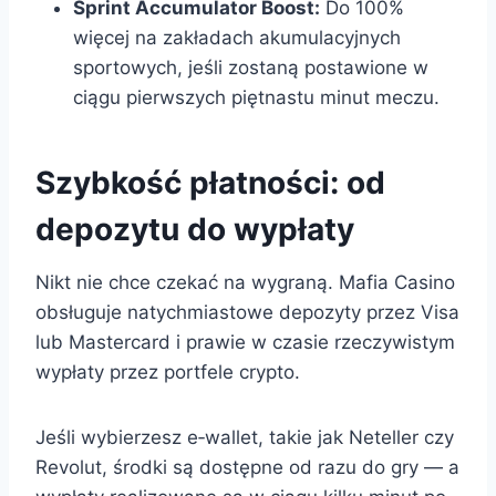
Sprint Accumulator Boost:
Do 100%
więcej na zakładach akumulacyjnych
sportowych, jeśli zostaną postawione w
ciągu pierwszych piętnastu minut meczu.
Szybkość płatności: od
depozytu do wypłaty
Nikt nie chce czekać na wygraną. Mafia Casino
obsługuje natychmiastowe depozyty przez Visa
lub Mastercard i prawie w czasie rzeczywistym
wypłaty przez portfele crypto.
Jeśli wybierzesz e‑wallet, takie jak Neteller czy
Revolut, środki są dostępne od razu do gry — a