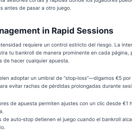
s antes de pasar a otro juego.
anagement in Rapid Sessions
ntensidad requiere un control estricto del riesgo. La inte
ra tu bankroll de manera prominente en cada página, 
s de hacer cualquier apuesta.
elen adoptar un umbral de “stop‑loss”—digamos €5 por
para evitar rachas de pérdidas prolongadas durante ses
ores de apuesta permiten ajustes con un clic desde €1 
a.
 de auto‑stop detienen el juego cuando el bankroll alca
do.