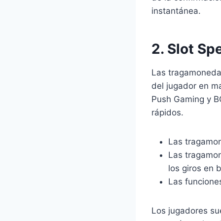
instantánea.
2. Slot Sp
Las tragamonedas
del jugador en ma
Push Gaming y BG
rápidos.
Las tragamon
Las tragamo
los giros en 
Las funciones
Los jugadores s