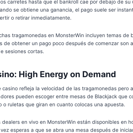
los carretes hasta que el bankroll cae por debajo de su
ando se obtiene una ganancia, el pago suele ser instan
ertir o retirar inmediatamente.
has tragamonedas en MonsterWin incluyen temas de baj
es de obtener un pago poco después de comenzar son al
 de sesiones cortas.
asino: High Energy on Demand
e casino refleja la velocidad de las tragamonedas pero 
dores pueden escoger entre mesas de Blackjack que co
 o ruletas que giran en cuanto colocas una apuesta.
 dealers en vivo en MonsterWin están disponibles en ho
a vez esperas a que se abra una mesa después de inicia