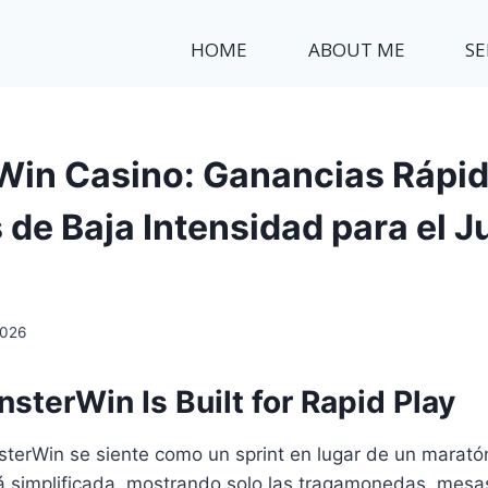
HOME
ABOUT ME
SE
in Casino: Ganancias Rápid
 de Baja Intensidad para el 
2026
sterWin Is Built for Rapid Play
terWin se siente como un sprint en lugar de un maratón
á simplificada, mostrando solo las tragamonedas, mesas