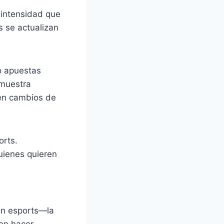
 intensidad que
s se actualizan
o apuestas
 muestra
 en cambios de
orts.
uienes quieren
en esports—la
en hacer