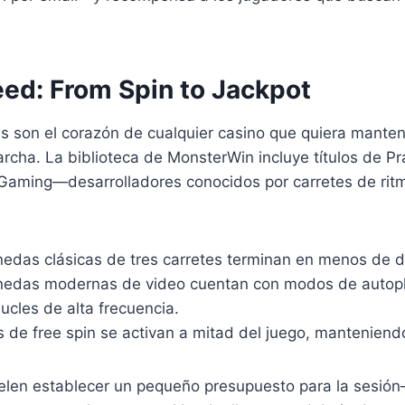
eed: From Spin to Jackpot
 son el corazón de cualquier casino que quiera mantene
rcha. La biblioteca de MonsterWin incluye títulos de Pr
aming—desarrolladores conocidos por carretes de ritm
edas clásicas de tres carretes terminan en menos de di
nedas modernas de video cuentan con modos de autop
bucles de alta frecuencia.
 de free spin se activan a mitad del juego, manteniendo
uelen establecer un pequeño presupuesto para la ses