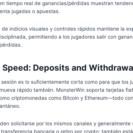
 en tiempo real de ganancias/pérdidas muestran tendenc
uenta jugadas o apuestas.
de indicios visuales y controles rápidos mantiene la ex
isciplinada, permitiendo a los jugadores salir con ganan
pérdidas.
g Speed: Deposits and Withdrawa
 sesión es lo suficientemente corta como para que los 
 mueva rápido también. MonsterWin soporta tarjetas fia
 como criptomonedas como Bitcoin y Ethereum—todo co
tantáneo.
den solicitarse por los mismos canales y generalmente 
s transferencia bancaria o retiro por crypto; también est