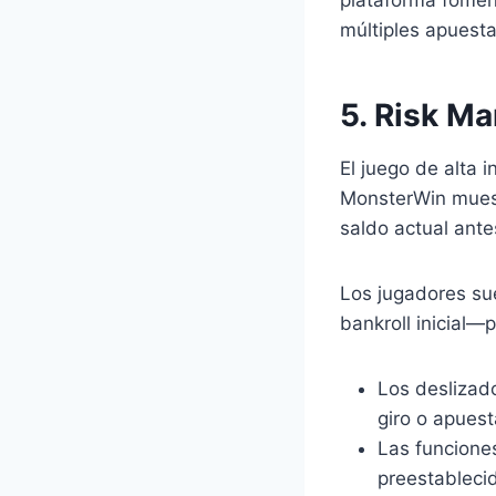
múltiples apuesta
5. Risk M
El juego de alta i
MonsterWin muest
saldo actual ante
Los jugadores su
bankroll inicial—
Los deslizad
giro o apuest
Las funciones
preestableci