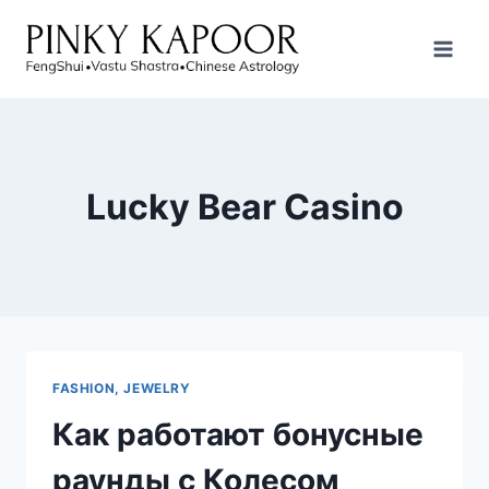
Lucky Bear Casino
FASHION, JEWELRY
Как работают бонусные
раунды с Колесом