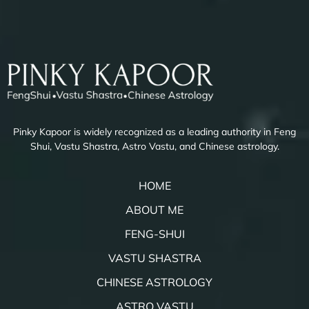
Pinky Kapoor is widely recognized as a leading authority in Feng
Shui, Vastu Shastra, Astro Vastu, and Chinese astrology.
HOME
ABOUT ME
FENG-SHUI
VASTU SHASTRA
CHINESE ASTROLOGY
ASTRO VASTU