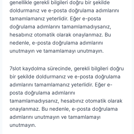
genellikle gerekli bilgileri doğru bir şekilde
doldurmanız ve e-posta doğrulama adımlarını
tamamlamanız yeterlidir. Eğer e-posta
doğrulama adımlarını tamamlamadıysanız,
hesabınız otomatik olarak onaylanmaz. Bu
nedenle, e-posta doğrulama adımlarını
unutmayın ve tamamlamayı unutmayın.
7slot kaydolma sürecinde, gerekli bilgileri doğru
bir şekilde doldurmanız ve e-posta doğrulama
adımlarını tamamlamanız yeterlidir. Eğer e-
posta doğrulama adımlarını
tamamlamadıysanız, hesabınız otomatik olarak
onaylanmaz. Bu nedenle, e-posta doğrulama
adımlarını unutmayın ve tamamlamayı
unutmayın.