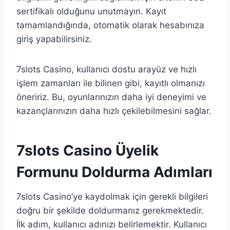
sertifikalı olduğunu unutmayın. Kayıt
tamamlandığında, otomatik olarak hesabınıza
giriş yapabilirsiniz.
7slots Casino, kullanıcı dostu arayüz ve hızlı
işlem zamanları ile bilinen gibi, kayıtlı olmanızı
öneririz. Bu, oyunlarınızın daha iyi deneyimi ve
kazançlarınızın daha hızlı çekilebilmesini sağlar.
7slots Casino Üyelik
Formunu Doldurma Adımları
7slots Casino’ye kaydolmak için gerekli bilgileri
doğru bir şekilde doldurmanız gerekmektedir.
İlk adım, kullanıcı adınızı belirlemektir. Kullanıcı