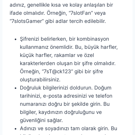
adınız, genellikle kısa ve kolay anlaşılan bir
ifade olmalıdır. Örneğin, “7slotFan” veya
“7slotsGamer” gibi adlar tercih edilebilir.
Şifrenizi belirlerken, bir kombinasyon
kullanmanız önemlidir. Bu, büyük harfler,
küçük harfler, rakamlar ve özel
karakterlerden oluşan bir şifre olmalıdır.
Örneğin, “7sT@ck123” gibi bir şifre
oluşturabilirsiniz.
Doğruluk bilgilerinizi doldurun. Doğum
tarihinizi, e-posta adresinizi ve telefon
numaranızı doğru bir şekilde girin. Bu
bilgiler, kaydınızın doğruluğunu ve
güvenliğini sağlar.
Adınızı ve soyadınızı tam olarak girin. Bu