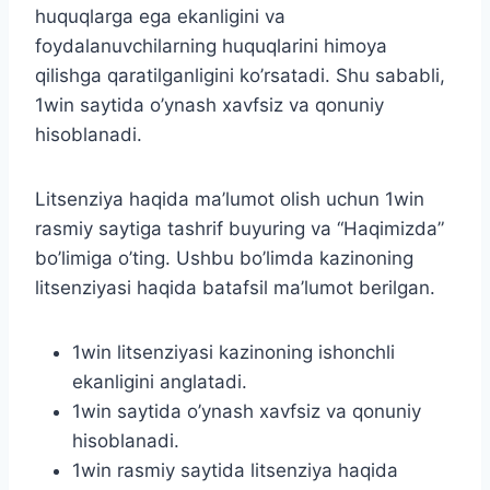
huquqlarga ega ekanligini va
foydalanuvchilarning huquqlarini himoya
qilishga qaratilganligini ko’rsatadi. Shu sababli,
1win saytida o’ynash xavfsiz va qonuniy
hisoblanadi.
Litsenziya haqida ma’lumot olish uchun 1win
rasmiy saytiga tashrif buyuring va “Haqimizda”
bo’limiga o’ting. Ushbu bo’limda kazinoning
litsenziyasi haqida batafsil ma’lumot berilgan.
1win litsenziyasi kazinoning ishonchli
ekanligini anglatadi.
1win saytida o’ynash xavfsiz va qonuniy
hisoblanadi.
1win rasmiy saytida litsenziya haqida