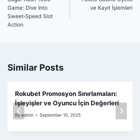
Game: Dive Into
ve Kayıt İşlemleri
Sweet‑Speed Slot
Action
Similar Posts
Rokubet Promosyon Sınırlamaları:
İşleyişler ve Oyuncu İçin Değerleri
By
admin
September 10, 2025