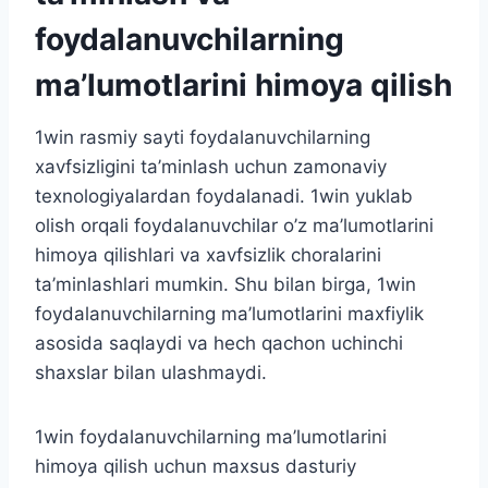
foydalanuvchilarning
ma’lumotlarini himoya qilish
1win rasmiy sayti foydalanuvchilarning
xavfsizligini ta’minlash uchun zamonaviy
texnologiyalardan foydalanadi. 1win yuklab
olish orqali foydalanuvchilar o’z ma’lumotlarini
himoya qilishlari va xavfsizlik choralarini
ta’minlashlari mumkin. Shu bilan birga, 1win
foydalanuvchilarning ma’lumotlarini maxfiylik
asosida saqlaydi va hech qachon uchinchi
shaxslar bilan ulashmaydi.
1win foydalanuvchilarning ma’lumotlarini
himoya qilish uchun maxsus dasturiy