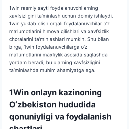
1win rasmiy sayti foydalanuvchilarning
xavfsizligini ta’minlash uchun doimiy ishlaydi.
1win yuklab olish orqali foydalanuvchilar o’z
ma’lumotlarini himoya qilishlari va xavfsizlik
choralarini ta’minlashlari mumkin. Shu bilan
birga, 1win foydalanuvchilarga o’z
ma’lumotlarini maxfiylik asosida saqlashda
yordam beradi, bu ularning xavfsizligini
ta’minlashda muhim ahamiyatga ega.
1Win onlayn kazinoning
O‘zbekiston hududida
qonuniyligi va foydalanish
shartlari