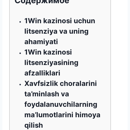
Содержимое
1Win kazinosi uchun
litsenziya va uning
ahamiyati
1Win kazinosi
litsenziyasining
afzalliklari
Xavfsizlik choralarini
ta’minlash va
foydalanuvchilarning
ma’lumotlarini himoya
qilish