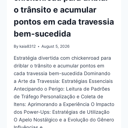
o trânsito e acumular
pontos em cada travessia
bem-sucedida
By
kaia8312
August 5, 2026
Estratégia divertida com chickenroad para
driblar o trânsito e acumular pontos em
cada travessia bem-sucedida Dominando
a Arte da Travessia: Estratégias Essenciais
Antecipando o Perigo: Leitura de Padrões
de Tráfego Personalização e Coleta de
Itens: Aprimorando a Experiência O Impacto
dos Power-Ups: Estratégias de Utilização
O Apelo Nostálgico e a Evolução do Gênero
Influências e…