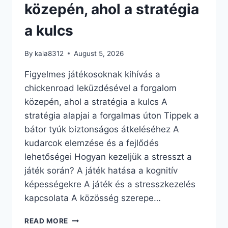
közepén, ahol a stratégia
a kulcs
By
kaia8312
August 5, 2026
Figyelmes játékosoknak kihívás a
chickenroad leküzdésével a forgalom
közepén, ahol a stratégia a kulcs A
stratégia alapjai a forgalmas úton Tippek a
bátor tyúk biztonságos átkeléséhez A
kudarcok elemzése és a fejlődés
lehetőségei Hogyan kezeljük a stresszt a
játék során? A játék hatása a kognitív
képességekre A játék és a stresszkezelés
kapcsolata A közösség szerepe…
READ MORE