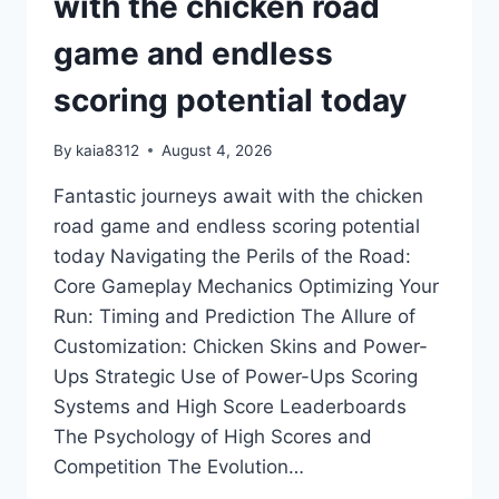
with the chicken road
game and endless
scoring potential today
By
kaia8312
August 4, 2026
Fantastic journeys await with the chicken
road game and endless scoring potential
today Navigating the Perils of the Road:
Core Gameplay Mechanics Optimizing Your
Run: Timing and Prediction The Allure of
Customization: Chicken Skins and Power-
Ups Strategic Use of Power-Ups Scoring
Systems and High Score Leaderboards
The Psychology of High Scores and
Competition The Evolution…