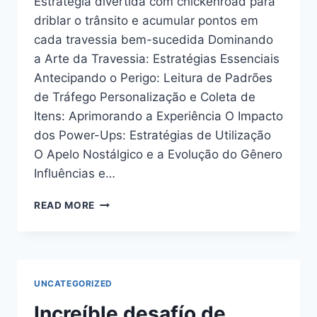
Estratégia divertida com chickenroad para
driblar o trânsito e acumular pontos em
cada travessia bem-sucedida Dominando
a Arte da Travessia: Estratégias Essenciais
Antecipando o Perigo: Leitura de Padrões
de Tráfego Personalização e Coleta de
Itens: Aprimorando a Experiência O Impacto
dos Power-Ups: Estratégias de Utilização
O Apelo Nostálgico e a Evolução do Gênero
Influências e…
READ MORE
UNCATEGORIZED
Increíble desafío de