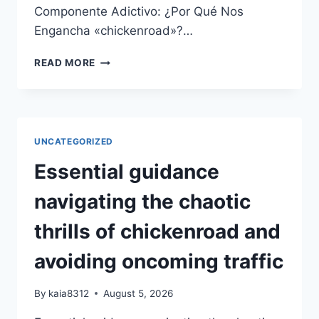
Componente Adictivo: ¿Por Qué Nos
Engancha «chickenroad»?…
READ MORE
UNCATEGORIZED
Essential guidance
navigating the chaotic
thrills of chickenroad and
avoiding oncoming traffic
By
kaia8312
August 5, 2026