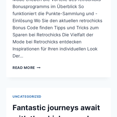
Bonusprogramms im Überblick So
funktioniert die Punkte-Sammlung und -
Einlösung Wo Sie den aktuellen retrochicks
Bonus Code finden Tipps und Tricks zum
Sparen bei Retrochicks Die Vielfalt der
Mode bei Retrochicks entdecken
Inspirationen für Ihren individuellen Look
Der…
READ MORE
UNCATEGORIZED
Fantastic journeys await