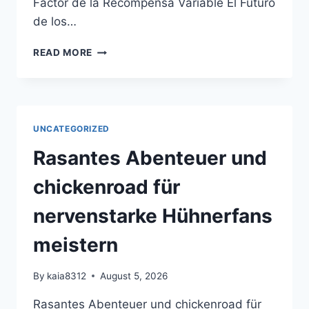
Factor de la Recompensa Variable El Futuro
de los…
READ MORE
UNCATEGORIZED
Rasantes Abenteuer und
chickenroad für
nervenstarke Hühnerfans
meistern
By
kaia8312
August 5, 2026
Rasantes Abenteuer und chickenroad für