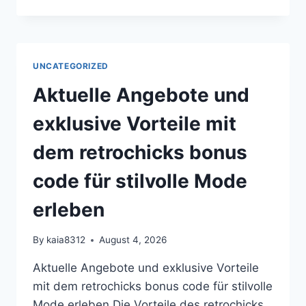
UNCATEGORIZED
Aktuelle Angebote und
exklusive Vorteile mit
dem retrochicks bonus
code für stilvolle Mode
erleben
By
kaia8312
August 4, 2026
Aktuelle Angebote und exklusive Vorteile
mit dem retrochicks bonus code für stilvolle
Mode erleben Die Vorteile des retrochicks