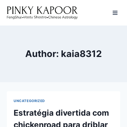
Author: kaia8312
UNCATEGORIZED
Estratégia divertida com
chickenroad para driblar