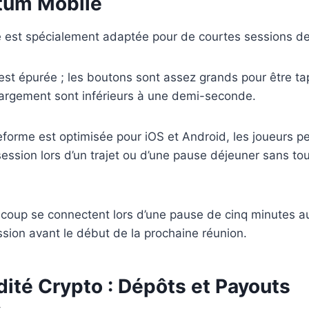
tum Mobile
e est spécialement adaptée pour de courtes sessions de
est épurée ; les boutons sont assez grands pour être ta
hargement sont inférieurs à une demi-seconde.
eforme est optimisée pour iOS et Android, les joueurs p
ssion lors d’un trajet ou d’une pause déjeuner sans to
coup se connectent lors d’une pause de cinq minutes au 
ssion avant le début de la prochaine réunion.
ité Crypto : Dépôts et Payouts