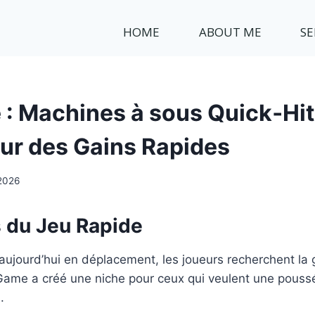
HOME
ABOUT ME
SE
: Machines à sous Quick‑Hit
ur des Gains Rapides
 2026
s du Jeu Rapide
ujourd’hui en déplacement, les joueurs recherchent la g
Game a créé une niche pour ceux qui veulent une pouss
.