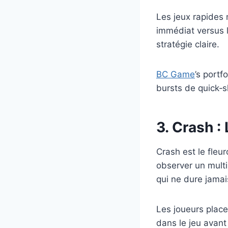
Les jeux rapides 
immédiat versus l
stratégie claire.
BC Game
’s portf
bursts de quick‑s
3. Crash :
Crash est le fle
observer un multi
qui ne dure jama
Les joueurs place
dans le jeu avant 