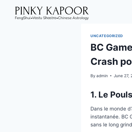
UNCATEGORIZED
BC Game 
Crash po
By
admin
June 27,
1. Le Poul
Dans le monde d’a
instantanée. BC 
sans le long grind