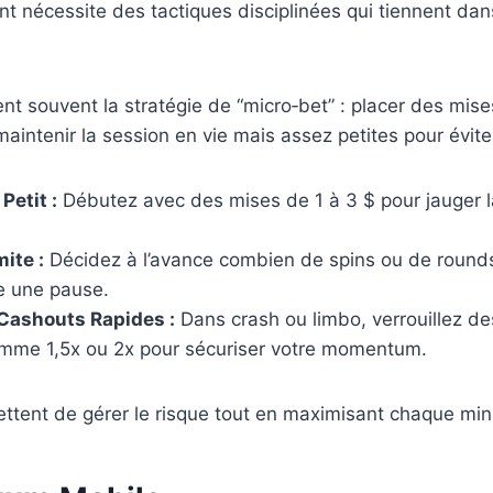
 nécessite des tactiques disciplinées qui tiennent dan
ent souvent la stratégie de “micro‑bet” : placer des mise
maintenir la session en vie mais assez petites pour évit
etit :
Débutez avec des mises de 1 à 3 $ pour jauger la 
ite :
Décidez à l’avance combien de spins ou de rounds
re une pause.
 Cashouts Rapides :
Dans crash ou limbo, verrouillez de
me 1,5x ou 2x pour sécuriser votre momentum.
ttent de gérer le risque tout en maximisant chaque min