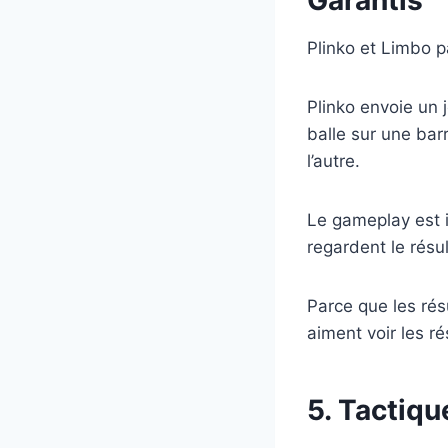
Plinko et Limbo p
Plinko envoie un 
balle sur une barr
l’autre.
Le gameplay est i
regardent le résu
Parce que les résu
aiment voir les r
5. Tactiq