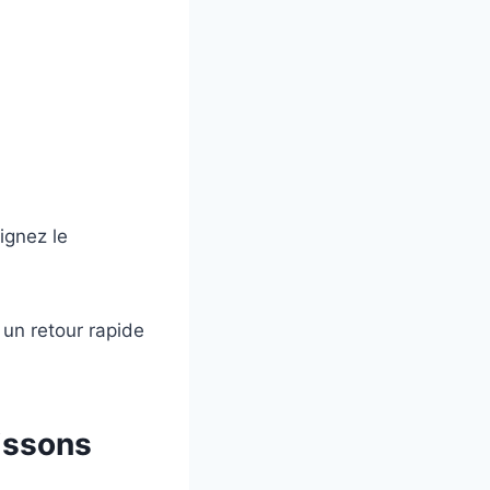
ignez le
 un retour rapide
issons