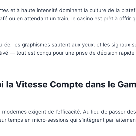
tes et à haute intensité dominent la culture de la plat
fé ou en attendant un train, le casino est prêt à offrir
purée, les graphismes sautent aux yeux, et les signaux 
ivé — tout est conçu pour une prise de décision rapide
oi la Vitesse Compte dans le Ga
modernes exigent de l’efficacité. Au lieu de passer des
leur temps en micro‑sessions qui s’intègrent parfaitemen