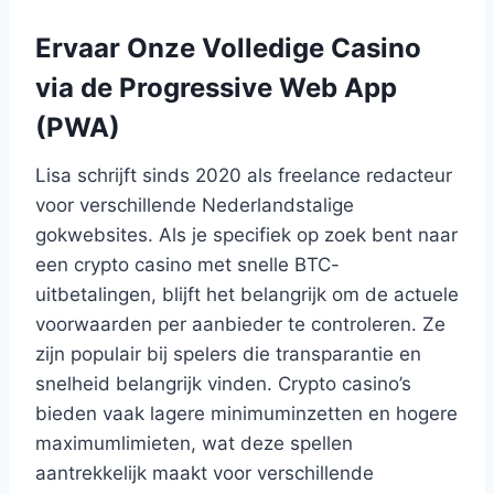
Ervaar Onze Volledige Casino
via de Progressive Web App
(PWA)
Lisa schrijft sinds 2020 als freelance redacteur
voor verschillende Nederlandstalige
gokwebsites. Als je specifiek op zoek bent naar
een crypto casino met snelle BTC-
uitbetalingen, blijft het belangrijk om de actuele
voorwaarden per aanbieder te controleren. Ze
zijn populair bij spelers die transparantie en
snelheid belangrijk vinden. Crypto casino’s
bieden vaak lagere minimuminzetten en hogere
maximumlimieten, wat deze spellen
aantrekkelijk maakt voor verschillende