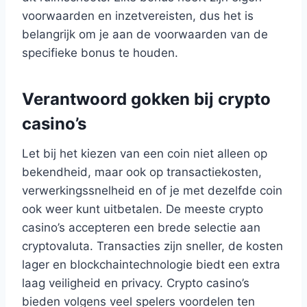
voorwaarden en inzetvereisten, dus het is
belangrijk om je aan de voorwaarden van de
specifieke bonus te houden.
Verantwoord gokken bij crypto
casino’s
Let bij het kiezen van een coin niet alleen op
bekendheid, maar ook op transactiekosten,
verwerkingssnelheid en of je met dezelfde coin
ook weer kunt uitbetalen. De meeste crypto
casino’s accepteren een brede selectie aan
cryptovaluta. Transacties zijn sneller, de kosten
lager en blockchaintechnologie biedt een extra
laag veiligheid en privacy. Crypto casino’s
bieden volgens veel spelers voordelen ten