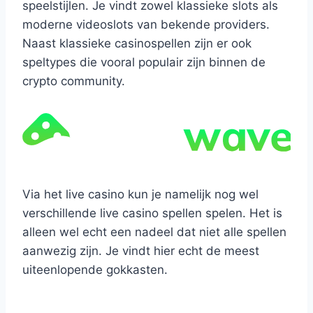
speelstijlen. Je vindt zowel klassieke slots als
moderne videoslots van bekende providers.
Naast klassieke casinospellen zijn er ook
speltypes die vooral populair zijn binnen de
crypto community.
Via het live casino kun je namelijk nog wel
verschillende live casino spellen spelen. Het is
alleen wel echt een nadeel dat niet alle spellen
aanwezig zijn. Je vindt hier echt de meest
uiteenlopende gokkasten.