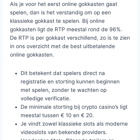
Als je voor het eerst online gokkasten gaat
spelen, dan is het verstandig om op een
klassieke gokkast te spelen. Bij online
gokkasten ligt de RTP meestal rond de 96%.
De RTP is per gokkast verschillend, zo is te zien
in ons overzicht met de best uitbetalende
online gokkasten.
Dit betekent dat spelers direct na
registratie en storting kunnen beginnen
met spelen, zonder te wachten op
volledige verificatie.
De minimale storting bij crypto casino’s ligt
meestal tussen € 10 en € 20.
Je vindt zowel klassieke slots als moderne
videoslots van bekende providers.