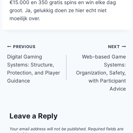
€15.000 en 350 gratis spins en win elke dag
groot. Ja, gelukkig doen ze hier echt niet
moeilijk over.
PREVIOUS
NEXT
Digital Gaming
Web-based Game
Systems: Structure,
Systems:
Protection, and Player
Organization, Safety,
Guidance
with Participant
Advice
Leave a Reply
Your email address will not be published.
Required fields are