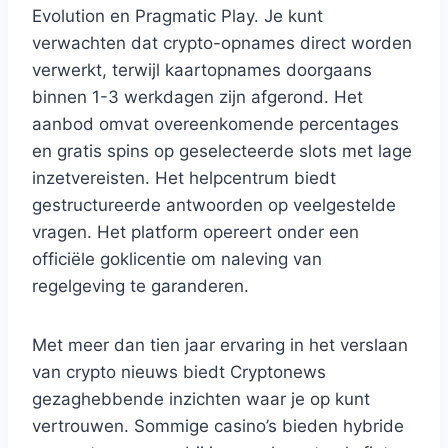
Evolution en Pragmatic Play. Je kunt
verwachten dat crypto-opnames direct worden
verwerkt, terwijl kaartopnames doorgaans
binnen 1-3 werkdagen zijn afgerond. Het
aanbod omvat overeenkomende percentages
en gratis spins op geselecteerde slots met lage
inzetvereisten. Het helpcentrum biedt
gestructureerde antwoorden op veelgestelde
vragen. Het platform opereert onder een
officiële goklicentie om naleving van
regelgeving te garanderen.
Met meer dan tien jaar ervaring in het verslaan
van crypto nieuws biedt Cryptonews
gezaghebbende inzichten waar je op kunt
vertrouwen. Sommige casino’s bieden hybride