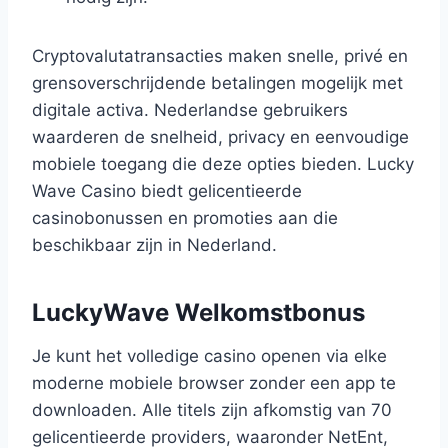
Cryptovalutatransacties maken snelle, privé en
grensoverschrijdende betalingen mogelijk met
digitale activa. Nederlandse gebruikers
waarderen de snelheid, privacy en eenvoudige
mobiele toegang die deze opties bieden. Lucky
Wave Casino biedt gelicentieerde
casinobonussen en promoties aan die
beschikbaar zijn in Nederland.
LuckyWave Welkomstbonus
Je kunt het volledige casino openen via elke
moderne mobiele browser zonder een app te
downloaden. Alle titels zijn afkomstig van 70
gelicentieerde providers, waaronder NetEnt,