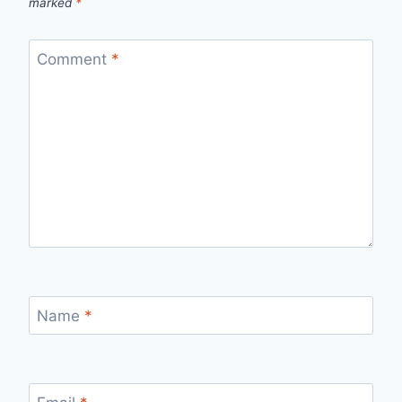
marked
*
Comment
*
Name
*