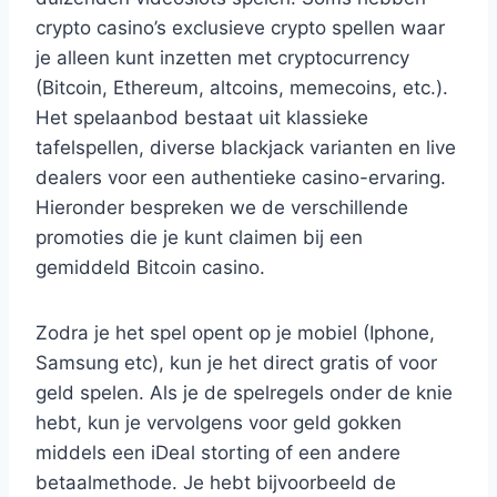
crypto casino’s exclusieve crypto spellen waar
je alleen kunt inzetten met cryptocurrency
(Bitcoin, Ethereum, altcoins, memecoins, etc.).
Het spelaanbod bestaat uit klassieke
tafelspellen, diverse blackjack varianten en live
dealers voor een authentieke casino-ervaring.
Hieronder bespreken we de verschillende
promoties die je kunt claimen bij een
gemiddeld Bitcoin casino.
Zodra je het spel opent op je mobiel (Iphone,
Samsung etc), kun je het direct gratis of voor
geld spelen. Als je de spelregels onder de knie
hebt, kun je vervolgens voor geld gokken
middels een iDeal storting of een andere
betaalmethode. Je hebt bijvoorbeeld de