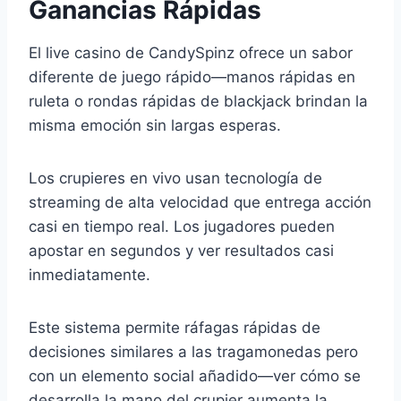
Ganancias Rápidas
El live casino de CandySpinz ofrece un sabor
diferente de juego rápido—manos rápidas en
ruleta o rondas rápidas de blackjack brindan la
misma emoción sin largas esperas.
Los crupieres en vivo usan tecnología de
streaming de alta velocidad que entrega acción
casi en tiempo real. Los jugadores pueden
apostar en segundos y ver resultados casi
inmediatamente.
Este sistema permite ráfagas rápidas de
decisiones similares a las tragamonedas pero
con un elemento social añadido—ver cómo se
desarrolla la mano del crupier aumenta la