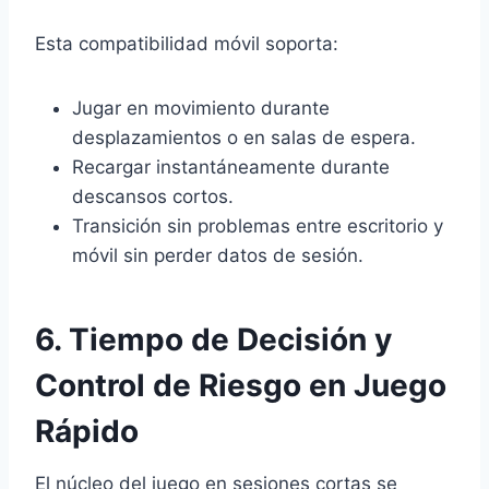
Esta compatibilidad móvil soporta:
Jugar en movimiento durante
desplazamientos o en salas de espera.
Recargar instantáneamente durante
descansos cortos.
Transición sin problemas entre escritorio y
móvil sin perder datos de sesión.
6. Tiempo de Decisión y
Control de Riesgo en Juego
Rápido
El núcleo del juego en sesiones cortas se