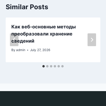
Similar Posts
Как веб-основные методы
преобразовали хранение
сведений
By
admin
July 27, 2026