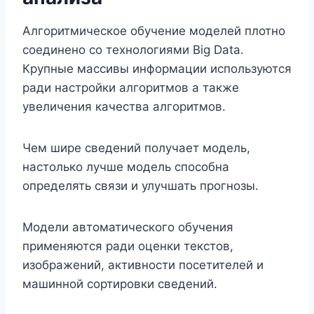
Алгоритмическое обучение моделей плотно
соединено со технологиями Big Data.
Крупные массивы информации используются
ради настройки алгоритмов а также
увеличения качества алгоритмов.
Чем шире сведений получает модель,
настолько лучше модель способна
определять связи и улучшать прогнозы.
Модели автоматического обучения
применяются ради оценки текстов,
изображений, активности посетителей и
машинной сортировки сведений.