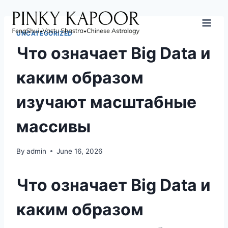
UNCATEGORIZED
Что означает Big Data и
каким образом
изучают масштабные
массивы
By
admin
June 16, 2026
Что означает Big Data и
каким образом