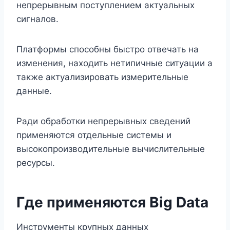
непрерывным поступлением актуальных
сигналов.
Платформы способны быстро отвечать на
изменения, находить нетипичные ситуации а
также актуализировать измерительные
данные.
Ради обработки непрерывных сведений
применяются отдельные системы и
высокопроизводительные вычислительные
ресурсы.
Где применяются Big Data
Инструменты крупных данных