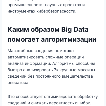
промышленности, научных проектах и
инструментах кибербезопасности.
Каким образом Big Data
помогает алгоритмизации
Масштабные сведения помогают
автоматизировать сложные операции
анализа информации. Алгоритмы способны
быстро анализировать 7к крупные массивы
сведений без постоянного вмешательства
оператора.
Это способствует оптимизировать обработку
сведений и снижать вероятность ошибок.