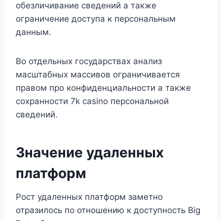
обезличивание сведений а также
ограничение доступа к персональным
данным.
Во отдельных государствах анализ
масштабных массивов ограничивается
правом про конфиденциальности а также
сохранности 7k casino персональной
сведений.
Значение удаленных
платформ
Рост удаленных платформ заметно
отразилось по отношению к доступность Big