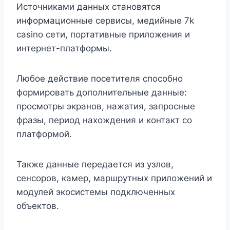
Источниками данных становятся
информационные сервисы, медийные 7k
casino сети, портативные приложения и
интернет-платформы.
Любое действие посетителя способно
формировать дополнительные данные:
просмотры экранов, нажатия, запросные
фразы, период нахождения и контакт со
платформой.
Также данные передается из узлов,
сенсоров, камер, маршрутных приложений и
модулей экосистемы подключенных
объектов.