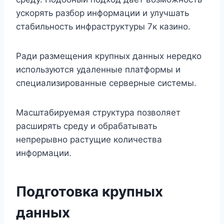
ускорять разбор информации и улучшать
стабильность инфраструктуры 7к казино.
Ради размещения крупных данных нередко
используются удаленные платформы и
специализированные серверные системы.
Масштабируемая структура позволяет
расширять среду и обрабатывать
непрерывно растущие количества
информации.
Подготовка крупных
данных