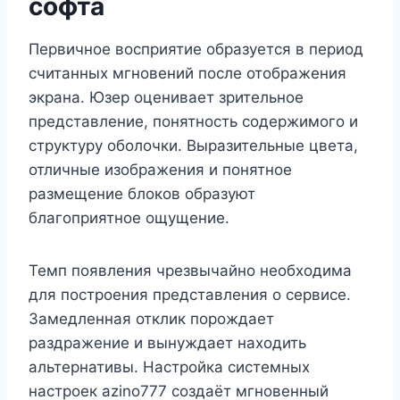
софта
Первичное восприятие образуется в период
считанных мгновений после отображения
экрана. Юзер оценивает зрительное
представление, понятность содержимого и
структуру оболочки. Выразительные цвета,
отличные изображения и понятное
размещение блоков образуют
благоприятное ощущение.
Темп появления чрезвычайно необходима
для построения представления о сервисе.
Замедленная отклик порождает
раздражение и вынуждает находить
альтернативы. Настройка системных
настроек azino777 создаёт мгновенный