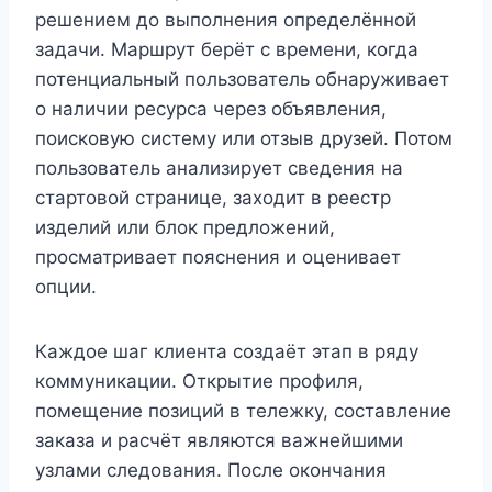
решением до выполнения определённой
задачи. Маршрут берёт с времени, когда
потенциальный пользователь обнаруживает
о наличии ресурса через объявления,
поисковую систему или отзыв друзей. Потом
пользователь анализирует сведения на
стартовой странице, заходит в реестр
изделий или блок предложений,
просматривает пояснения и оценивает
опции.
Каждое шаг клиента создаёт этап в ряду
коммуникации. Открытие профиля,
помещение позиций в тележку, составление
заказа и расчёт являются важнейшими
узлами следования. После окончания