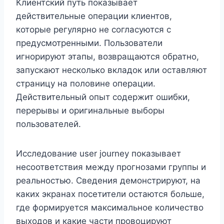
Клиентский путь показывает
действительные операции клиентов,
которые регулярно не согласуются с
предусмотренными. Пользователи
игнорируют этапы, возвращаются обратно,
запускают несколько вкладок или оставляют
страницу на половине операции.
Действительный опыт содержит ошибки,
перерывы и оригинальные выборы
пользователей.
Исследование user journey показывает
несоответствия между прогнозами группы и
реальностью. Сведения демонстрируют, на
каких экранах посетители остаются больше,
где формируется максимальное количество
выходов и какие части провоцируют