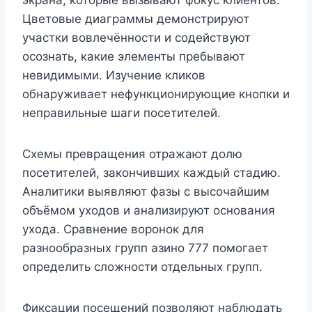
Цветовые диаграммы демонстрируют
участки вовлечённости и содействуют
осознать, какие элементы пребывают
невидимыми. Изучение кликов
обнаруживает нефункционирующие кнопки и
неправильные шаги посетителей.
Схемы превращения отражают долю
посетителей, закончивших каждый стадию.
Аналитики выявляют фазы с высочайшим
объёмом уходов и анализируют основания
ухода. Сравнение воронок для
разнообразных групп азино 777 помогает
определить сложности отдельных групп.
Фиксации посещений позволяют наблюдать