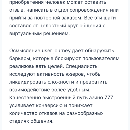
приобретения человек может оставить
отзыв, написать в отдел сопровождения или
прийти за повторной заказом. Все эти шаги
составляют целостный круг общения с
виртуальным решением.
Осмысление user journey даёт обнаружить
барьеры, которые блокируют пользователям
реализовывать целей. Специалисты
исследуют активность юзеров, чтобы
ликвидировать сложности и превратить
взаимодействие более удобным.
Качественно выстроенный путь азино 777
усиливает конверсию и понижает
количество отказов на разнообразных
стадиях общения.