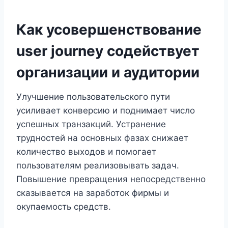
Как усовершенствование
user journey содействует
организации и аудитории
Улучшение пользовательского пути
усиливает конверсию и поднимает число
успешных транзакций. Устранение
трудностей на основных фазах снижает
количество выходов и помогает
пользователям реализовывать задач.
Повышение превращения непосредственно
сказывается на заработок фирмы и
окупаемость средств.