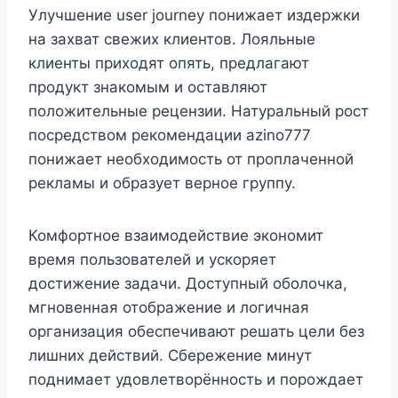
Улучшение user journey понижает издержки
на захват свежих клиентов. Лояльные
клиенты приходят опять, предлагают
продукт знакомым и оставляют
положительные рецензии. Натуральный рост
посредством рекомендации azino777
понижает необходимость от проплаченной
рекламы и образует верное группу.
Комфортное взаимодействие экономит
время пользователей и ускоряет
достижение задачи. Доступный оболочка,
мгновенная отображение и логичная
организация обеспечивают решать цели без
лишних действий. Сбережение минут
поднимает удовлетворённость и порождает