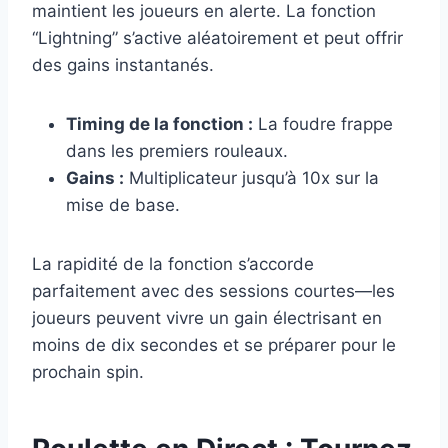
maintient les joueurs en alerte. La fonction
“Lightning” s’active aléatoirement et peut offrir
des gains instantanés.
Timing de la fonction :
La foudre frappe
dans les premiers rouleaux.
Gains :
Multiplicateur jusqu’à 10x sur la
mise de base.
La rapidité de la fonction s’accorde
parfaitement avec des sessions courtes—les
joueurs peuvent vivre un gain électrisant en
moins de dix secondes et se préparer pour le
prochain spin.