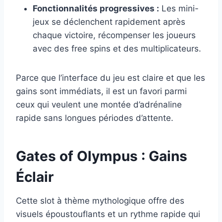
Fonctionnalités progressives :
Les mini-
jeux se déclenchent rapidement après
chaque victoire, récompenser les joueurs
avec des free spins et des multiplicateurs.
Parce que l’interface du jeu est claire et que les
gains sont immédiats, il est un favori parmi
ceux qui veulent une montée d’adrénaline
rapide sans longues périodes d’attente.
Gates of Olympus : Gains
Éclair
Cette slot à thème mythologique offre des
visuels époustouflants et un rythme rapide qui