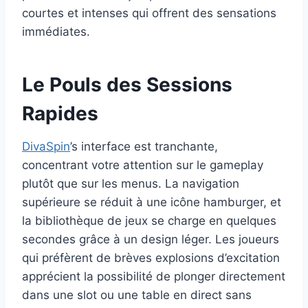
courtes et intenses qui offrent des sensations
immédiates.
Le Pouls des Sessions
Rapides
DivaSpin
’s interface est tranchante,
concentrant votre attention sur le gameplay
plutôt que sur les menus. La navigation
supérieure se réduit à une icône hamburger, et
la bibliothèque de jeux se charge en quelques
secondes grâce à un design léger. Les joueurs
qui préfèrent de brèves explosions d’excitation
apprécient la possibilité de plonger directement
dans une slot ou une table en direct sans