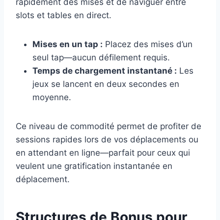
rapidement des mises et de naviguer entre
slots et tables en direct.
Mises en un tap :
Placez des mises d’un
seul tap—aucun défilement requis.
Temps de chargement instantané :
Les
jeux se lancent en deux secondes en
moyenne.
Ce niveau de commodité permet de profiter de
sessions rapides lors de vos déplacements ou
en attendant en ligne—parfait pour ceux qui
veulent une gratification instantanée en
déplacement.
Structures de Bonus pour