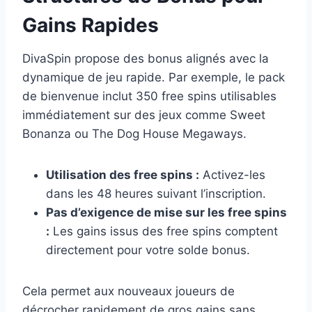
Gains Rapides
DivaSpin propose des bonus alignés avec la
dynamique de jeu rapide. Par exemple, le pack
de bienvenue inclut 350 free spins utilisables
immédiatement sur des jeux comme Sweet
Bonanza ou The Dog House Megaways.
Utilisation des free spins :
Activez-les
dans les 48 heures suivant l’inscription.
Pas d’exigence de mise sur les free spins
:
Les gains issus des free spins comptent
directement pour votre solde bonus.
Cela permet aux nouveaux joueurs de
décrocher rapidement de gros gains sans