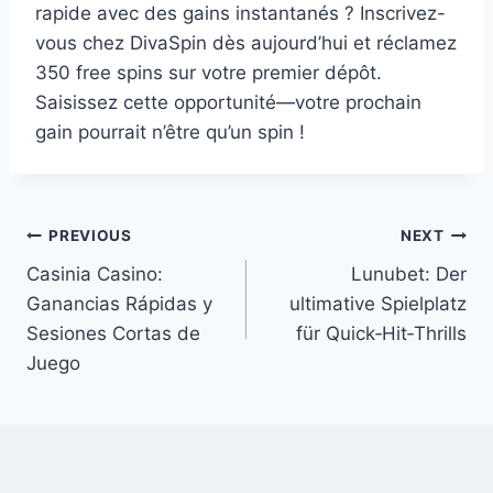
rapide avec des gains instantanés ? Inscrivez-
vous chez DivaSpin dès aujourd’hui et réclamez
350 free spins sur votre premier dépôt.
Saisissez cette opportunité—votre prochain
gain pourrait n’être qu’un spin !
PREVIOUS
NEXT
Casinia Casino:
Lunubet: Der
Ganancias Rápidas y
ultimative Spielplatz
Sesiones Cortas de
für Quick‑Hit‑Thrills
Juego