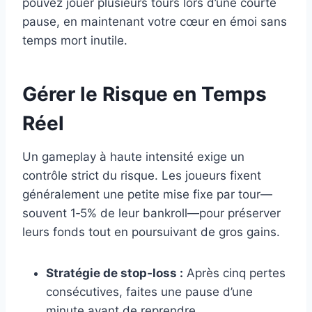
pouvez jouer plusieurs tours lors d’une courte
pause, en maintenant votre cœur en émoi sans
temps mort inutile.
Gérer le Risque en Temps
Réel
Un gameplay à haute intensité exige un
contrôle strict du risque. Les joueurs fixent
généralement une petite mise fixe par tour—
souvent 1‑5% de leur bankroll—pour préserver
leurs fonds tout en poursuivant de gros gains.
Stratégie de stop‑loss :
Après cinq pertes
consécutives, faites une pause d’une
minute avant de reprendre.