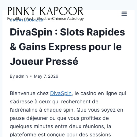
UNCATEGORIZED
DivaSpin : Slots Rapides
& Gains Express pour le
Joueur Pressé
By
admin
May 7, 2026
Bienvenue chez
DivaSpin
, le casino en ligne qui
s’adresse à ceux qui recherchent de
l’adrénaline à chaque spin. Que vous soyez en
pause déjeuner ou que vous profitiez de
quelques minutes entre deux réunions, la
plateforme est conçue pour des sessions