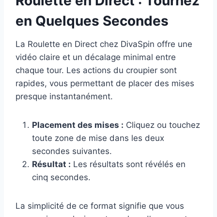
Roulette en Direct : Tournez
en Quelques Secondes
La Roulette en Direct chez DivaSpin offre une
vidéo claire et un décalage minimal entre
chaque tour. Les actions du croupier sont
rapides, vous permettant de placer des mises
presque instantanément.
Placement des mises :
Cliquez ou touchez
toute zone de mise dans les deux
secondes suivantes.
Résultat :
Les résultats sont révélés en
cinq secondes.
La simplicité de ce format signifie que vous