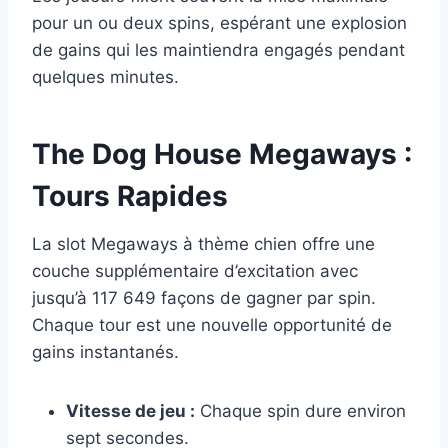
pour un ou deux spins, espérant une explosion
de gains qui les maintiendra engagés pendant
quelques minutes.
The Dog House Megaways :
Tours Rapides
La slot Megaways à thème chien offre une
couche supplémentaire d’excitation avec
jusqu’à 117 649 façons de gagner par spin.
Chaque tour est une nouvelle opportunité de
gains instantanés.
Vitesse de jeu :
Chaque spin dure environ
sept secondes.