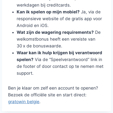
werkdagen bij creditcards.
Kan ik spelen op mijn mobiel?
Ja, via de
responsieve website of de gratis app voor
Android en iOS.
Wat zijn de wagering requirements?
De
welkomstbonus heeft een vereiste van
30 x de bonuswaarde.
Waar kan ik hulp krijgen bij verantwoord
spelen?
Via de “Speelverantwoord” link in
de footer of door contact op te nemen met
support.
Ben je klaar om zelf een account te openen?
Bezoek de officiële site en start direct:
gratowin belgie
.