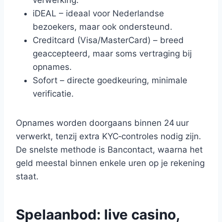
iDEAL – ideaal voor Nederlandse
bezoekers, maar ook ondersteund.
Creditcard (Visa/MasterCard) – breed
geaccepteerd, maar soms vertraging bij
opnames.
Sofort – directe goedkeuring, minimale
verificatie.
Opnames worden doorgaans binnen 24 uur
verwerkt, tenzij extra KYC‑controles nodig zijn.
De snelste methode is Bancontact, waarna het
geld meestal binnen enkele uren op je rekening
staat.
Spelaanbod: live casino,