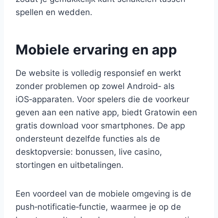
spellen en wedden.
Mobiele ervaring en app
De website is volledig responsief en werkt
zonder problemen op zowel Android‑ als
iOS‑apparaten. Voor spelers die de voorkeur
geven aan een native app, biedt Gratowin een
gratis download voor smartphones. De app
ondersteunt dezelfde functies als de
desktopversie: bonussen, live casino,
stortingen en uitbetalingen.
Een voordeel van de mobiele omgeving is de
push‑notificatie‑functie, waarmee je op de