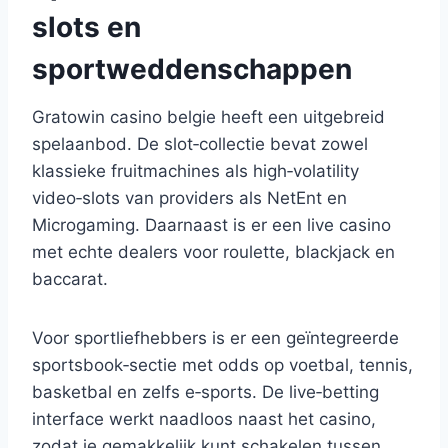
slots en
sportweddenschappen
Gratowin casino belgie heeft een uitgebreid
spelaanbod. De slot‑collectie bevat zowel
klassieke fruitmachines als high‑volatility
video‑slots van providers als NetEnt en
Microgaming. Daarnaast is er een live casino
met echte dealers voor roulette, blackjack en
baccarat.
Voor sportliefhebbers is er een geïntegreerde
sportsbook‑sectie met odds op voetbal, tennis,
basketbal en zelfs e‑sports. De live‑betting
interface werkt naadloos naast het casino,
zodat je gemakkelijk kunt schakelen tussen