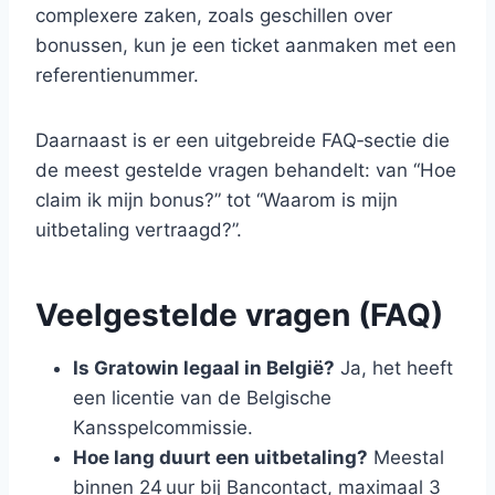
complexere zaken, zoals geschillen over
bonussen, kun je een ticket aanmaken met een
referentienummer.
Daarnaast is er een uitgebreide FAQ‑sectie die
de meest gestelde vragen behandelt: van “Hoe
claim ik mijn bonus?” tot “Waarom is mijn
uitbetaling vertraagd?”.
Veelgestelde vragen (FAQ)
Is Gratowin legaal in België?
Ja, het heeft
een licentie van de Belgische
Kansspelcommissie.
Hoe lang duurt een uitbetaling?
Meestal
binnen 24 uur bij Bancontact, maximaal 3