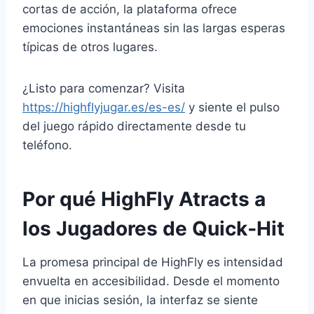
cortas de acción, la plataforma ofrece
emociones instantáneas sin las largas esperas
típicas de otros lugares.
¿Listo para comenzar? Visita
https://highflyjugar.es/es-es/
y siente el pulso
del juego rápido directamente desde tu
teléfono.
Por qué HighFly Atracts a
los Jugadores de Quick‑Hit
La promesa principal de HighFly es intensidad
envuelta en accesibilidad. Desde el momento
en que inicias sesión, la interfaz se siente