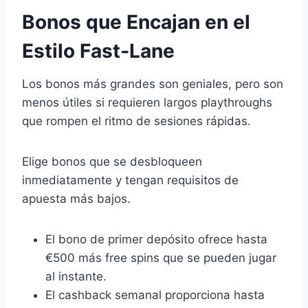
Bonos que Encajan en el
Estilo Fast‑Lane
Los bonos más grandes son geniales, pero son
menos útiles si requieren largos playthroughs
que rompen el ritmo de sesiones rápidas.
Elige bonos que se desbloqueen
inmediatamente y tengan requisitos de
apuesta más bajos.
El bono de primer depósito ofrece hasta
€500 más free spins que se pueden jugar
al instante.
El cashback semanal proporciona hasta