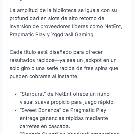
La amplitud de la biblioteca se iguala con su
profundidad en slots de alto retorno de
inversión de proveedores líderes como NetEnt,
Pragmatic Play y Yggdrasil Gaming.
Cada título está diseñado para ofrecer
resultados rápidos—ya sea un jackpot en un
solo giro o una serie rápida de free spins que
pueden cobrarse al instante.
“Starburst” de NetEnt ofrece un ritmo
visual suave propicio para juego rápido.
“Sweet Bonanza” de Pragmatic Play
entrega ganancias rápidas mediante
carretes en cascada.