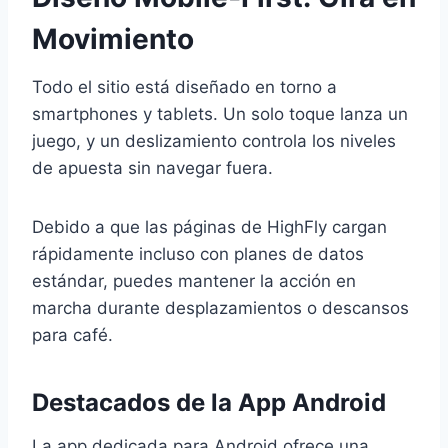
Movimiento
Todo el sitio está diseñado en torno a
smartphones y tablets. Un solo toque lanza un
juego, y un deslizamiento controla los niveles
de apuesta sin navegar fuera.
Debido a que las páginas de HighFly cargan
rápidamente incluso con planes de datos
estándar, puedes mantener la acción en
marcha durante desplazamientos o descansos
para café.
Destacados de la App Android
La app dedicada para Android ofrece una