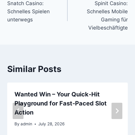
Snatch Casino:
Spinit Casino:
Schnelles Spielen
Schnelles Mobile
unterwegs
Gaming für
Vielbeschäftigte
Similar Posts
Wanted Win – Your Quick‑Hit
Playground for Fast‑Paced Slot
Action
By
admin
July 28, 2026