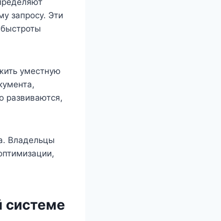
определяют
у запросу. Эти
 быстроты
жить уместную
кумента,
о развиваются,
а. Владельцы
оптимизации,
й системе