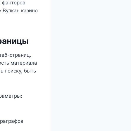
х факторов
 Вулкан казино
раницы
веб-страниц.
ость материала
ь поиску, быть
раметры:
араграфов