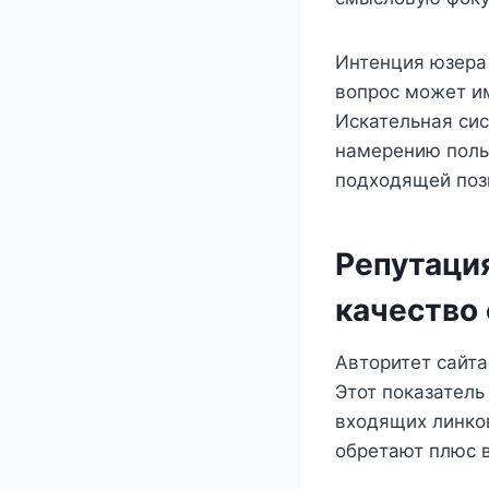
Интенция юзера
вопрос может и
Искательная си
намерению поль
подходящей позн
Репутация
качество 
Авторитет сайта
Этот показатель
входящих линко
обретают плюс 