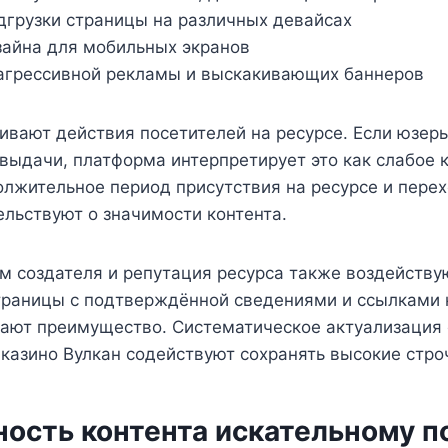
дгрузки страницы на различных девайсах
зайна для мобильных экранов
агрессивной рекламы и выскакивающих баннеров
ивают действия посетителей на ресурсе. Если юзер
 выдачи, платформа интерпретирует это как слабое 
лжительное период присутствия на ресурсе и пере
льствуют о значимости контента.
м создателя и репутация ресурса также воздейству
траницы с подтверждённой сведениями и ссылками 
чают преимущество. Систематическое актуализация
казино Вулкан содействуют сохранять высокие строч
ность контента искательному п