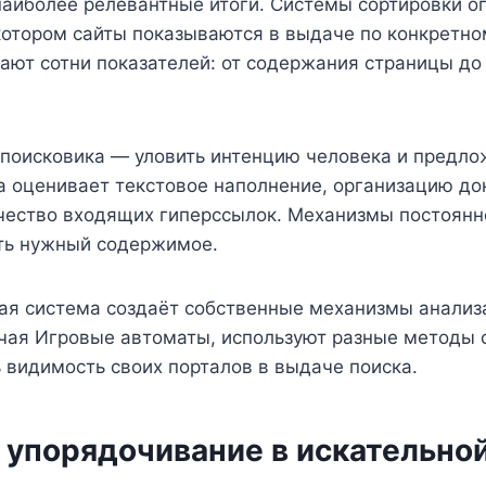
наиболее релевантные итоги. Системы сортировки 
котором сайты показываются в выдаче по конкретном
ают сотни показателей: от содержания страницы до
 поисковика — уловить интенцию человека и предло
а оценивает текстовое наполнение, организацию до
ачество входящих гиперссылок. Механизмы постоянн
ть нужный содержимое.
ая система создаёт собственные механизмы анализ
чая Игровые автоматы, используют разные методы 
 видимость своих порталов в выдаче поиска.
е упорядочивание в искательно