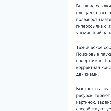
Внешние ссылки 
площадка ссылае
полезности мате
гиперссылка с и
упоминаний на 
Техническое сос
Поисковые паук
содержимое. Гра
корректная кон
движками.
Быстрота загруз
ресурсы теряют
картинок, заде
способствуют у