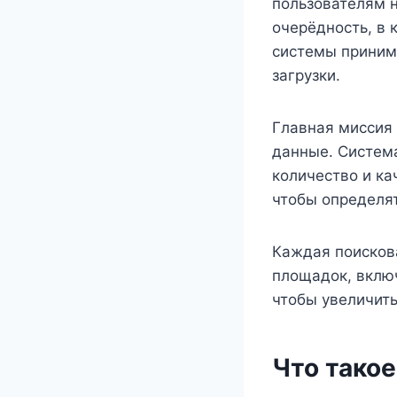
пользователям 
очерёдность, в 
системы приним
загрузки.
Главная миссия
данные. Систем
количество и к
чтобы определя
Каждая поисков
площадок, вклю
чтобы увеличить
Что тако