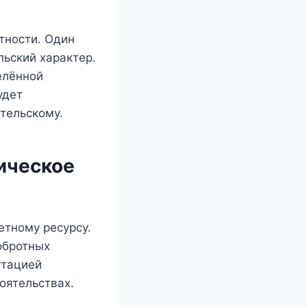
тности. Один
ьский характер.
елённой
удет
тельскому.
ническое
етному ресурсу.
обротных
утацией
оятельствах.