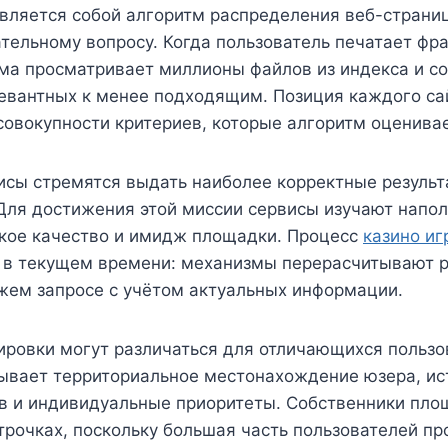
вляется собой алгоритм распределения веб-страниц
тельному вопросу. Когда пользователь печатает фра
ма просматривает миллионы файлов из индекса и с
левантных к менее подходящим. Позиция каждого са
совокупности критериев, которые алгоритм оценива
исы стремятся выдать наиболее корректные результ
Для достижения этой миссии сервисы изучают напол
ское качество и имидж площадки. Процесс
казино иг
 в текущем времени: механизмы перерасчитывают 
жем запросе с учётом актуальных информации.
ировки могут различаться для отличающихся пользо
ывает территориальное местонахождение юзера, ис
в и индивидуальные приоритеты. Собственники пл
рочках, поскольку большая часть пользователей пр