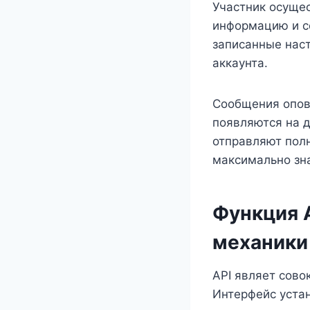
Участник осуще
информацию и с
записанные нас
аккаунта.
Сообщения опов
появляются на 
отправляют пол
максимально зн
Функция A
механики
API являет сов
Интерфейс устан