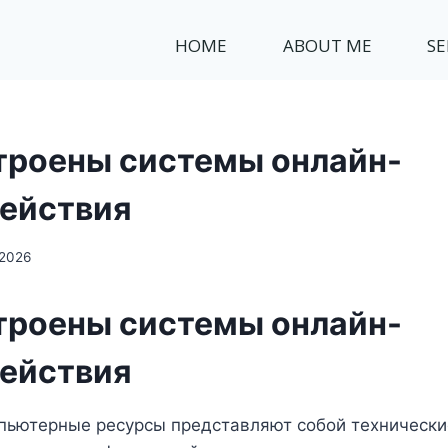
HOME
ABOUT ME
SE
троены системы онлайн-
ействия
 2026
троены системы онлайн-
ействия
пьютерные ресурсы представляют собой технически