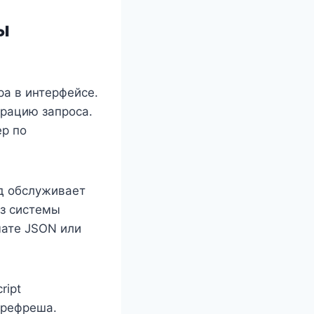
ы
а в интерфейсе.
ерацию запроса.
ер по
д обслуживает
из системы
мате JSON или
ript
 рефреша.