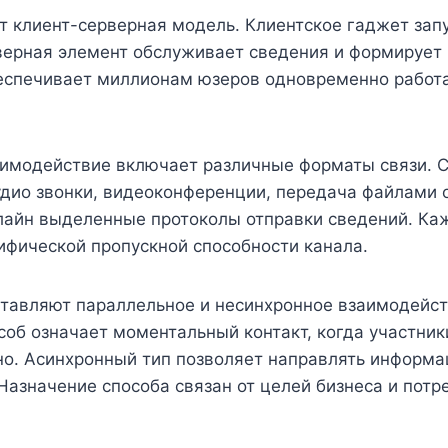
 клиент-серверная модель. Клиентское гаджет зап
верная элемент обслуживает сведения и формирует
еспечивает миллионам юзеров одновременно работа
аимодействие включает различные форматы связи. 
удио звонки, видеоконференции, передача файлами
нлайн выделенные протоколы отправки сведений. Ка
ифической пропускной способности канала.
тавляют параллельное и несинхронное взаимодейст
соб означает моментальный контакт, когда участни
но. Асинхронный тип позволяет направлять информа
азначение способа связан от целей бизнеса и потр