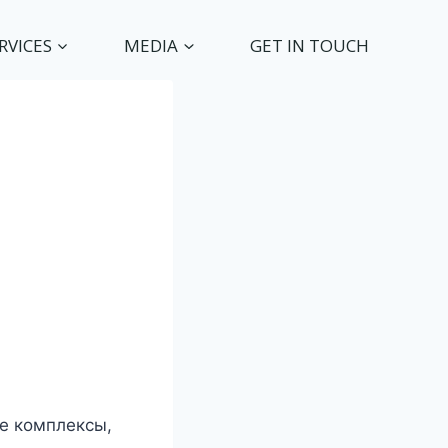
RVICES
MEDIA
GET IN TOUCH
е комплексы,