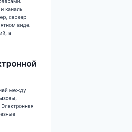
рверами.
 и каналы
ер, сервер
нятном виде.
й, а
ктронной
ией между
ызовы,
. Электронная
лезные