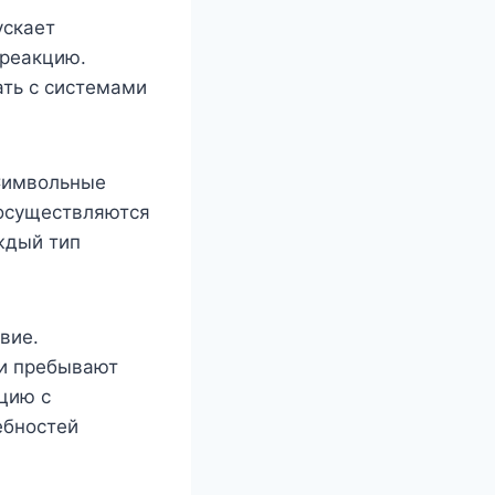
ускает
 реакцию.
ть с системами
Символьные
 осуществляются
ждый тип
вие.
ки пребывают
цию с
ебностей