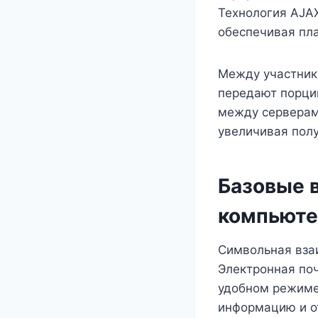
Технология AJA
обеспечивая пл
Между участник
передают порци
между серверам
увеличивая пол
Базовые 
компьюте
Символьная вза
Электронная по
удобном режиме
информацию и о