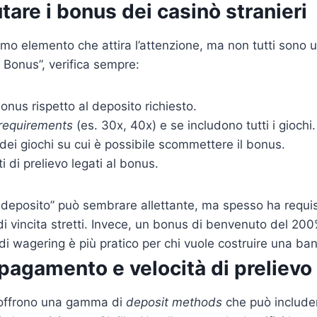
are i bonus dei casinò stranieri
imo elemento che attira l’attenzione, ma non tutti sono u
m Bonus”, verifica sempre:
bonus rispetto al deposito richiesto.
requirements
(es. 30x, 40x) e se includono tutti i giochi.
ei giochi su cui è possibile scommettere il bonus.
ti di prelievo legati al bonus.
deposito” può sembrare allettante, ma spesso ha requi
i di vincita stretti. Invece, un bonus di benvenuto del 2
di wagering è più pratico per chi vuole costruire una bank
pagamento e velocità di prelievo
i offrono una gamma di
deposit methods
che può includer