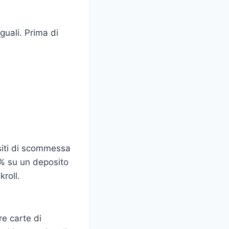
guali. Prima di
siti di scommessa
00% su un deposito
roll.
e carte di