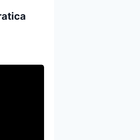
ratica