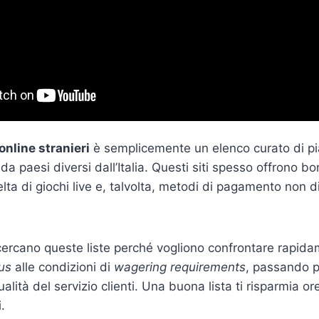
online stranieri
è semplicemente un elenco curato di pi
da paesi diversi dall’Italia. Questi siti spesso offrono b
ta di giochi live e, talvolta, metodi di pagamento non di
i cercano queste liste perché vogliono confrontare rapida
us
alle condizioni di
wagering requirements
, passando pe
ualità del servizio clienti. Una buona lista ti risparmia or
.