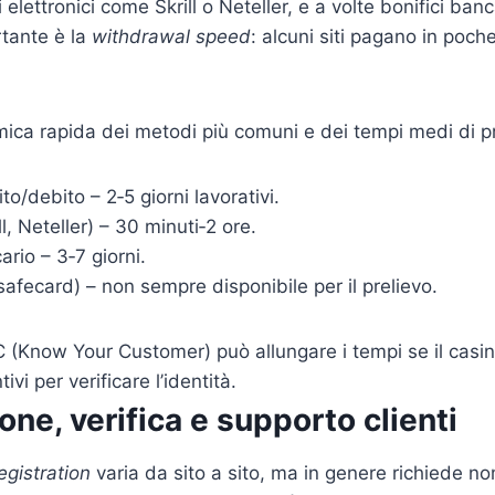
 elettronici come Skrill o Neteller, e a volte bonifici banc
rtante è la
withdrawal speed
: alcuni siti pagano in poche 
ca rapida dei metodi più comuni e dei tempi medi di pr
to/debito – 2‑5 giorni lavorativi.
ll, Neteller) – 30 minuti‑2 ore.
ario – 3‑7 giorni.
afecard) – non sempre disponibile per il prelievo.
C (Know Your Customer) può allungare i tempi se il casin
vi per verificare l’identità.
one, verifica e supporto clienti
egistration
varia da sito a sito, ma in genere richiede n