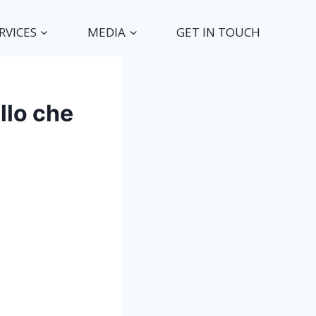
RVICES
MEDIA
GET IN TOUCH
ello che