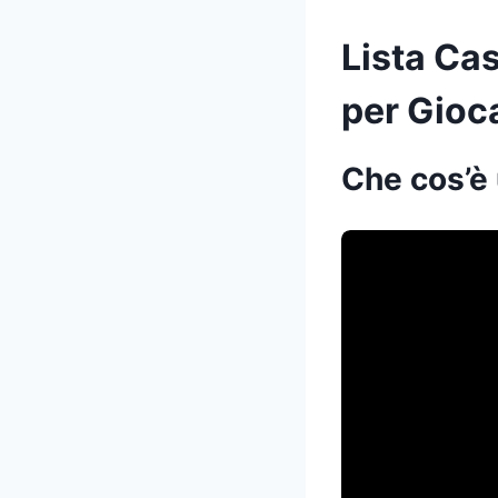
Lista Cas
per Gioc
Che cos’è 