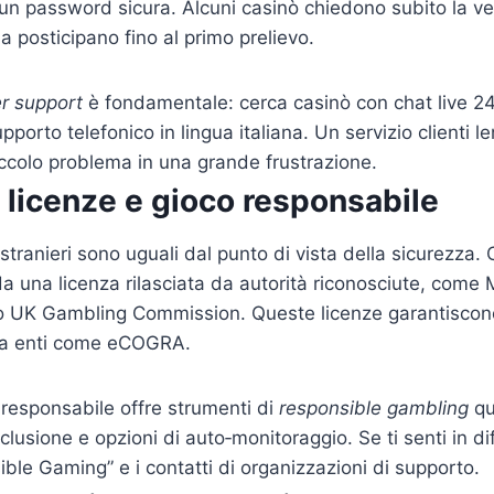
 un password sicura. Alcuni casinò chiedono subito la ver
i la posticipano fino al primo prelievo.
r support
è fondamentale: cerca casinò con chat live 24
upporto telefonico in lingua italiana. Un servizio clienti l
ccolo problema in una grande frustrazione.
 licenze e gioco responsabile
 stranieri sono uguali dal punto di vista della sicurezza.
eda una licenza rilasciata da autorità riconosciute, com
o UK Gambling Commission. Queste licenze garantiscono
 da enti come eCOGRA.
ò responsabile offre strumenti di
responsible gambling
qua
lusione e opzioni di auto‑monitoraggio. Se ti senti in dif
ble Gaming” e i contatti di organizzazioni di supporto.