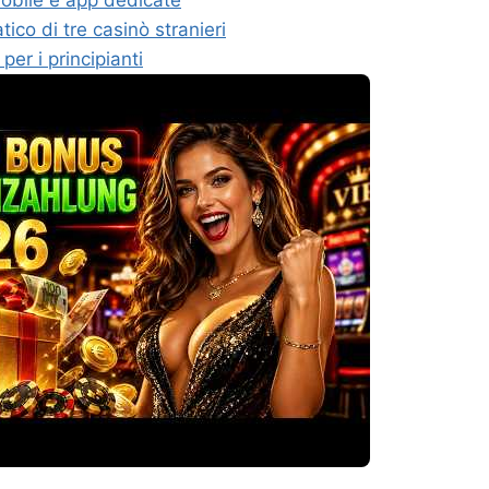
tico di tre casinò stranieri
 per i principianti