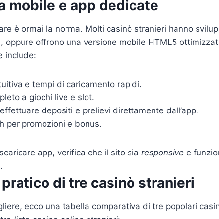
a mobile e app dedicate
lare è ormai la norma. Molti casinò stranieri hanno svilu
d, oppure offrono una versione mobile HTML5 ottimizza
 include:
tuitiva e tempi di caricamento rapidi.
eto a giochi live e slot.
 effettuare depositi e prelievi direttamente dall’app.
sh per promozioni e bonus.
scaricare app, verifica che il sito sia
responsive
e funzion
.
pratico di tre casinò stranieri
gliere, ecco una tabella comparativa di tre popolari casinò