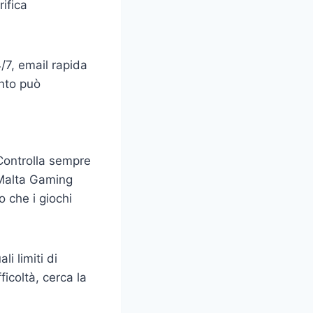
ifica
/7, email rapida
ento può
 Controlla sempre
e Malta Gaming
 che i giochi
li limiti di
ficoltà, cerca la