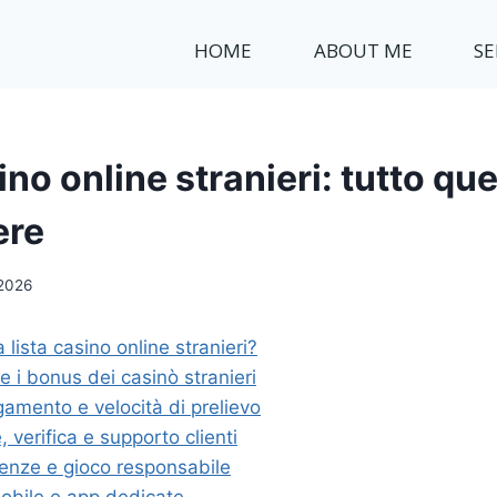
HOME
ABOUT ME
SE
ino online stranieri: tutto qu
ere
2026
 lista casino online stranieri?
 i bonus dei casinò stranieri
amento e velocità di prelievo
 verifica e supporto clienti
cenze e gioco responsabile
obile e app dedicate