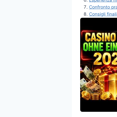
Confronto pra
Consigli finali