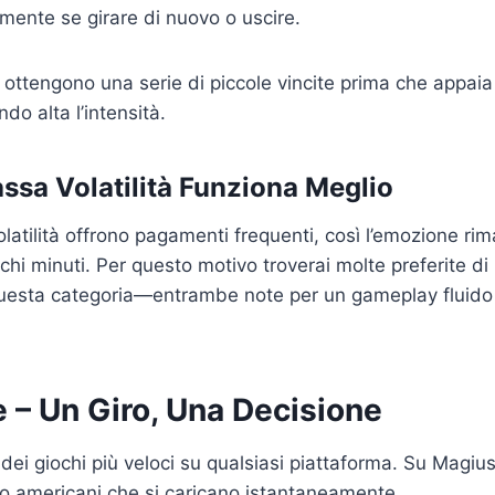
mente se girare di nuovo o uscire.
o ottengono una serie di piccole vincite prima che appai
do alta l’intensità.
assa Volatilità Funziona Meglio
olatilità offrono pagamenti frequenti, così l’emozione ri
chi minuti. Per questo motivo troverai molte preferite di
uesta categoria—entrambe note per un gameplay fluido
e – Un Giro, Una Decisione
 dei giochi più veloci su qualsiasi piattaforma. Su Magius
i o americani che si caricano istantaneamente.