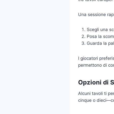
Una sessione rapi
Scegli una s
Posa la scom
Guarda la pal
I giocatori prefe
permettono di con
Opzioni di 
Alcuni tavoli ti 
cinque o dieci—c