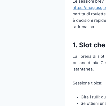
Le sessioni brevi 
https://magiusgioc
partita di roulett
è decisioni rapid
l’adrenalina.
1. Slot ch
La libreria di slo
brillano di più. C
istantanea.
Sessione tipica:
Gira i rulli; 
Se ottieni u