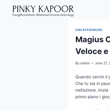
UNCATEGORIZED
Magius C
Veloce e
By
admin
June 27,
Quando cerchi il 
Che tu sia in paus
nell’azione. Inizi
primo piano i gioc