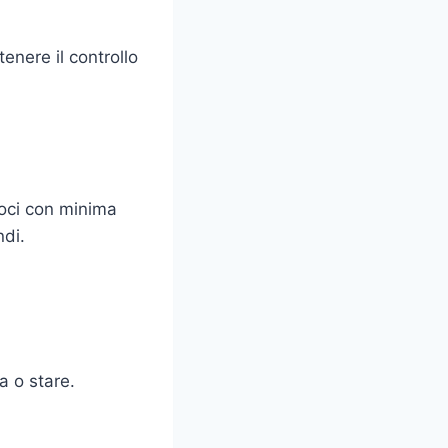
nere il controllo
loci con minima
ndi.
a o stare.