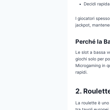
Decidi rapida
I giocatori spess
jackpot, mantenen
Perché la B
Le slot a bassa v
giochi solo per po
Microgaming in q
rapidi.
2. Roulett
La roulette è uno
tra tavoli europe