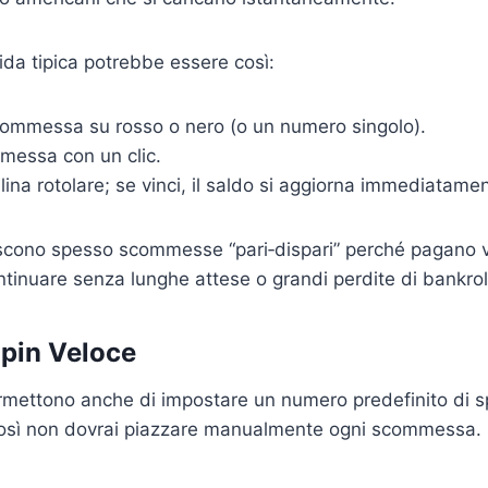
da tipica potrebbe essere così:
commessa su rosso o nero (o un numero singolo).
messa con un clic.
lina rotolare; se vinci, il saldo si aggiorna immediatame
riscono spesso scommesse “pari‑dispari” perché pagano 
tinuare senza lunghe attese o grandi perdite di bankrol
Spin Veloce
permettono anche di impostare un numero predefinito di
osì non dovrai piazzare manualmente ogni scommessa.