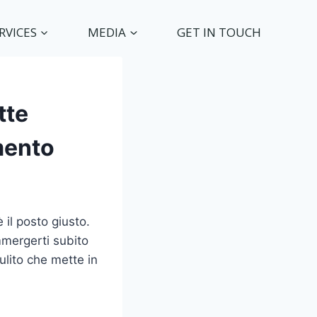
RVICES
MEDIA
GET IN TOUCH
tte
mento
il posto giusto.
immergerti subito
pulito che mette in