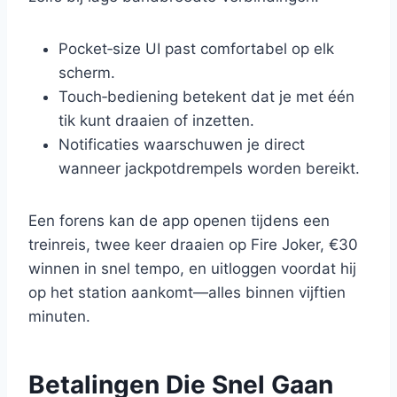
Pocket‑size UI past comfortabel op elk
scherm.
Touch‑bediening betekent dat je met één
tik kunt draaien of inzetten.
Notificaties waarschuwen je direct
wanneer jackpotdrempels worden bereikt.
Een forens kan de app openen tijdens een
treinreis, twee keer draaien op Fire Joker, €30
winnen in snel tempo, en uitloggen voordat hij
op het station aankomt—alles binnen vijftien
minuten.
Betalingen Die Snel Gaan