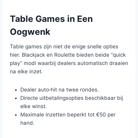
Table Games in Een
Oogwenk
Table games zijn niet de enige snelle opties
hier. Blackjack en Roulette bieden beide “quick
play” modi waarbij dealers automatisch draaien
na elke inzet.
Dealer auto‑hit na twee rondes.
Directe uitbetalingsopties beschikbaar bij
elke winst.
Maximale inzetten beperkt tot €50 per
hand.