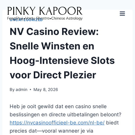
UNCATEGORIZED
NV Casino Review:
Snelle Winsten en
Hoog‑Intensieve Slots
voor Direct Plezier
By
admin
May 8, 2026
Heb je ooit gewild dat een casino snelle
beslissingen en directe uitbetalingen beloont?
https://nvcasinoofficieel-be.com/nl-be/
biedt
precies dat—vooral wanneer je via