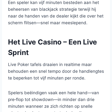
Een speler kan vijf minuten besteden aan het
beheersen van blackjack strategie terwijl hij
naar de handen van de dealer kijkt die over het
scherm flitsen—snel maar meeslepend.
Het Live Casino – Een Live
Sprint
Live Poker tafels draaien in realtime maar
behouden een snel tempo door de handlengtes
te beperken tot vijf minuten per ronde.
Spelers beëindigen vaak een hele hand—van
pre‑flop tot showdown—in minder dan drie
minuten wanneer ze zich richten op snelle