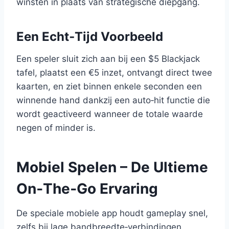
winsten in plaats van strategische diepgang.
Een Echt‑Tijd Voorbeeld
Een speler sluit zich aan bij een $5 Blackjack
tafel, plaatst een €5 inzet, ontvangt direct twee
kaarten, en ziet binnen enkele seconden een
winnende hand dankzij een auto‑hit functie die
wordt geactiveerd wanneer de totale waarde
negen of minder is.
Mobiel Spelen – De Ultieme
On‑The‑Go Ervaring
De speciale mobiele app houdt gameplay snel,
zelfs bij lage bandbreedte‑verbindingen.