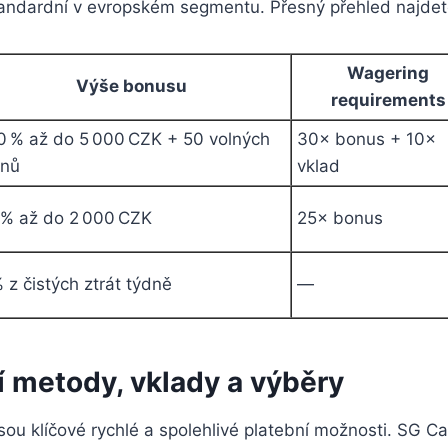
tandardní v evropském segmentu. Přesný přehled najdete
Wagering
Výše bonusu
requirements
0 % až do 5 000 CZK + 50 volných
30× bonus + 10×
inů
vklad
 % až do 2 000 CZK
25× bonus
% z čistých ztrát týdně
—
í metody, vklady a výběry
sou klíčové rychlé a spolehlivé platební možnosti. SG C