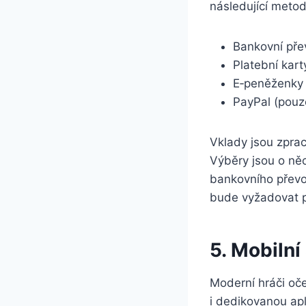
následující metod
Bankovní př
Platební kar
E‑peněženky –
PayPal (pouz
Vklady jsou zpra
Výběry jsou o ně
bankovního převo
bude vyžadovat př
5. Mobilní
Moderní hráči oče
i dedikovanou apl