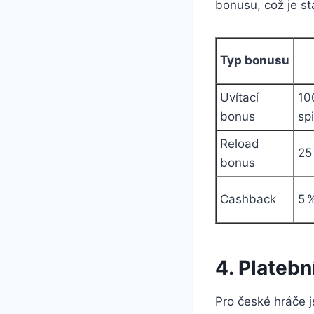
bonusu, což je s
Typ bonusu
Uvítací
10
bonus
sp
Reload
25
bonus
Cashback
5 
4. Platebn
Pro české hráče j