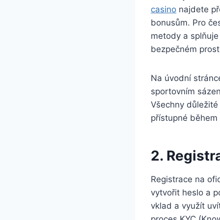
casino
najdete pře
bonusům. Pro česk
metody a splňuje 
bezpečném prostř
Na úvodní stránce
sportovním sázení
Všechny důležité
přístupné během n
2. Registr
Registrace na ofi
vytvořit heslo a 
vklad a využít uví
proces KYC (Know