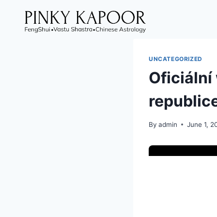
UNCATEGORIZED
Oficiáln
republic
By
admin
June 1, 2