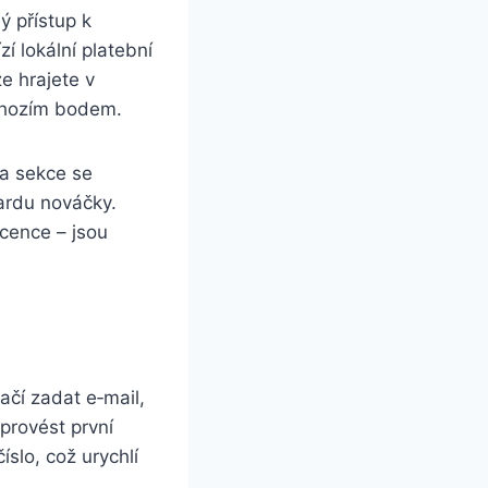
ý přístup k
í lokální platební
e hrajete v
ýchozím bodem.
 a sekce se
zardu nováčky.
cence – jsou
ačí zadat e‑mail,
 provést první
íslo, což urychlí