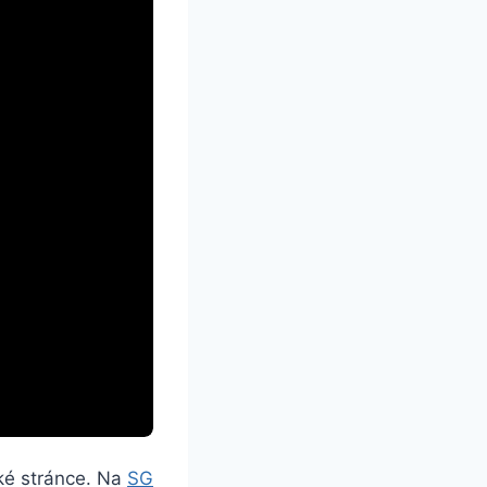
ké stránce. Na
SG