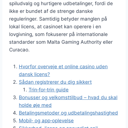
spiludvalg og hurtigere udbetalinger, fordi de
ikke er bundet af de strenge danske
reguleringer. Samtidig betyder manglen på
lokal licens, at casinoet kan operere i en
lovgivning, som fokuserer på internationale
standarder som Malta Gaming Authority eller
Curacao.
Hvorfor overveje et online casino uden
dansk licens?
Sådan registrerer du dig sikkert
Trin‑for‑trin guide
Bonusser og velkomsttilbud – hvad du skal
holde øje med
Betalingsmetoder og udbetalingshastighed
Mobil‑ og app‑oplevelse