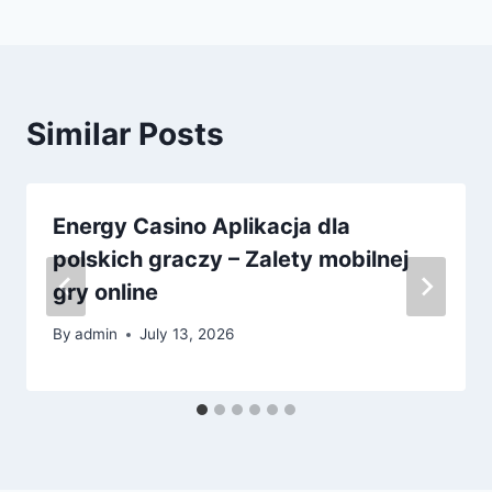
Similar Posts
Energy Casino Aplikacja dla
polskich graczy – Zalety mobilnej
gry online
By
admin
July 13, 2026