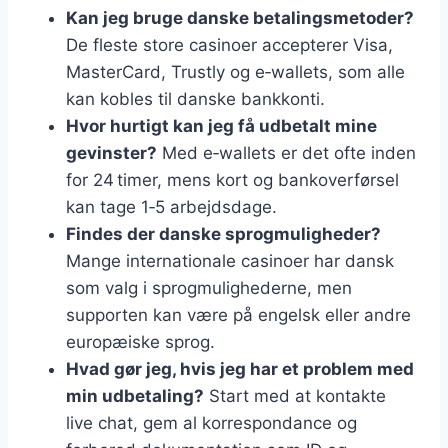
Kan jeg bruge danske betalingsmetoder?
De fleste store casinoer accepterer Visa,
MasterCard, Trustly og e‑wallets, som alle
kan kobles til danske bankkonti.
Hvor hurtigt kan jeg få udbetalt mine
gevinster?
Med e‑wallets er det ofte inden
for 24 timer, mens kort og bankoverførsel
kan tage 1‑5 arbejdsdage.
Findes der danske sprogmuligheder?
Mange internationale casinoer har dansk
som valg i sprogmulighederne, men
supporten kan være på engelsk eller andre
europæiske sprog.
Hvad gør jeg, hvis jeg har et problem med
min udbetaling?
Start med at kontakte
live chat, gem al korrespondance og