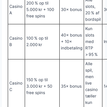
200 % op til
Casino
slots,
5.000 kr + 100
30× bonus
3
A
20 % af
free spins
bordspil
Kun
40× bonus
slots
Casino
100 % op til
+ 10×
med
I
B
2.000 kr
indbetaling
RTP
> 95 %
Alle
spil,
men
150 % op til
Casino
live
3.000 kr + 50
35× bonus
1
C
casino
free spins
tæller
kun