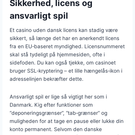
Sikkerhed, licens og
ansvarligt spil
Et casino uden dansk licens kan stadig være
sikkert, så længe det har en anerkendt licens
fra en EU‑baseret myndighed. Licensnummeret
skal stå tydeligt på hjemmesiden, ofte i
sidefoden. Du kan også tjekke, om casinoet
bruger SSL‑kryptering – et lille hængelås‑ikon i
adresselinjen bekræfter dette.
Ansvarligt spil er lige så vigtigt her som i
Danmark. Kig efter funktioner som
“deponeringsgrænser”, “tab‑grænser” og
muligheden for at tage en pause eller lukke din
konto permanent. Selvom den danske