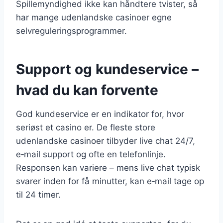
Spillemyndighed ikke kan håndtere tvister, så
har mange udenlandske casinoer egne
selvreguleringsprogrammer.
Support og kundeservice –
hvad du kan forvente
God kundeservice er en indikator for, hvor
seriøst et casino er. De fleste store
udenlandske casinoer tilbyder live chat 24/7,
e‑mail support og ofte en telefonlinje.
Responsen kan variere – mens live chat typisk
svarer inden for få minutter, kan e‑mail tage op
til 24 timer.