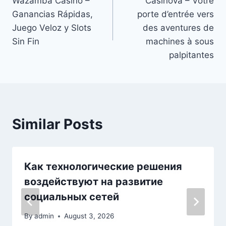
Wazamba Casino –
Casinova – Votre
Ganancias Rápidas,
porte d’entrée vers
Juego Veloz y Slots
des aventures de
Sin Fin
machines à sous
palpitantes
Similar Posts
Как технологические решения
воздействуют на развитие
социальных сетей
By
admin
August 3, 2026