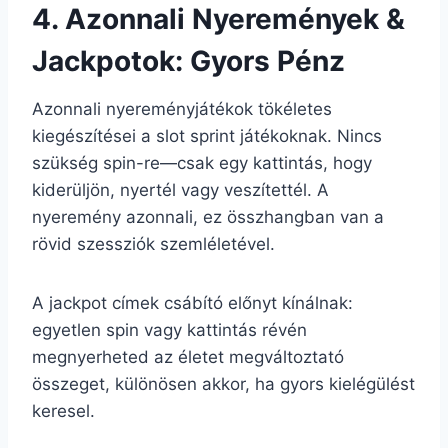
4. Azonnali Nyeremények &
Jackpotok: Gyors Pénz
Azonnali nyereményjátékok tökéletes
kiegészítései a slot sprint játékoknak. Nincs
szükség spin-re—csak egy kattintás, hogy
kiderüljön, nyertél vagy veszítettél. A
nyeremény azonnali, ez összhangban van a
rövid szessziók szemléletével.
A jackpot címek csábító előnyt kínálnak:
egyetlen spin vagy kattintás révén
megnyerheted az életet megváltoztató
összeget, különösen akkor, ha gyors kielégülést
keresel.