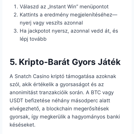
Válaszd az „Instant Win” menüpontot
Kattints a eredmény megjelenítéséhez—
nyerj vagy veszíts azonnal
Ha jackpotot nyersz, azonnal vedd át, és
lépj tovább
5. Kripto-Barát Gyors Játék
A Snatch Casino kriptó támogatása azoknak
szól, akik értékelik a gyorsaságot és az
anonimitást tranzakcióik során. A BTC vagy
USDT befizetése néhány másodperc alatt
elvégezhető, a blockchain megerősítések
gyorsak, így megkerülik a hagyományos banki
késéseket.