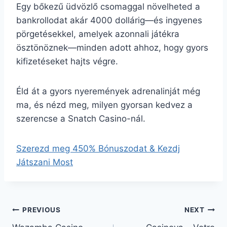
Egy bőkezű üdvözlő csomaggal növelheted a
bankrollodat akár 4000 dollárig—és ingyenes
pörgetésekkel, amelyek azonnali játékra
ösztönöznek—minden adott ahhoz, hogy gyors
kifizetéseket hajts végre.
Éld át a gyors nyeremények adrenalinját még
ma, és nézd meg, milyen gyorsan kedvez a
szerencse a Snatch Casino-nál.
Szerezd meg 450% Bónuszodat & Kezdj
Játszani Most
PREVIOUS
NEXT