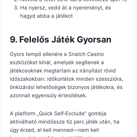
Ha nyersz, vedd át a nyereményt, és
hagyd abba a játékot
9. Felelős Játék Gyorsan
Gyors tempó ellenére a Snatch Casino
eszközöket kínál, amelyek segítenek a
játékosoknak megtartani az irányítást rövid
időszakokban: időkorlátok minden szesszióra,
önkizárási lehetőségek bizonyos játékokra, és
azonnali egyensúly értesítések.
A platform „Quick Self‑Exclude” gombja
aktiválható mindössze tíz perc játék után, ha
úgy érzed, el kell menned—nem kell