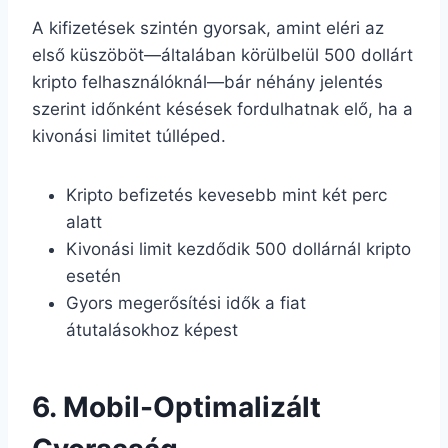
A kifizetések szintén gyorsak, amint eléri az
első küszöböt—általában körülbelül 500 dollárt
kripto felhasználóknál—bár néhány jelentés
szerint időnként késések fordulhatnak elő, ha a
kivonási limitet túlléped.
Kripto befizetés kevesebb mint két perc
alatt
Kivonási limit kezdődik 500 dollárnál kripto
esetén
Gyors megerősítési idők a fiat
átutalásokhoz képest
6. Mobil-Optimalizált