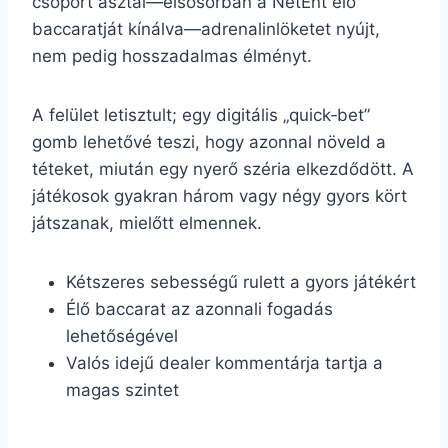
csoport asztal—elsősorban a NetEnt élő
baccaratját kínálva—adrenalinlöketet nyújt,
nem pedig hosszadalmas élményt.
A felület letisztult; egy digitális „quick‑bet”
gomb lehetővé teszi, hogy azonnal növeld a
téteket, miután egy nyerő széria elkezdődött. A
játékosok gyakran három vagy négy gyors kört
játszanak, mielőtt elmennek.
Kétszeres sebességű rulett a gyors játékért
Élő baccarat az azonnali fogadás
lehetőségével
Valós idejű dealer kommentárja tartja a
magas szintet