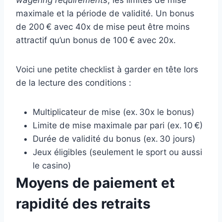
maximale et la période de validité. Un bonus
de 200 € avec 40x de mise peut être moins
attractif qu’un bonus de 100 € avec 20x.
Voici une petite checklist à garder en tête lors
de la lecture des conditions :
Multiplicateur de mise (ex. 30x le bonus)
Limite de mise maximale par pari (ex. 10 €)
Durée de validité du bonus (ex. 30 jours)
Jeux éligibles (seulement le sport ou aussi
le casino)
Moyens de paiement et
rapidité des retraits