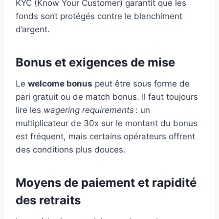
KYC (Know Your Customer) garantit que les
fonds sont protégés contre le blanchiment
d’argent.
Bonus et exigences de mise
Le
welcome bonus
peut être sous forme de
pari gratuit ou de match bonus. Il faut toujours
lire les
wagering requirements
: un
multiplicateur de 30x sur le montant du bonus
est fréquent, mais certains opérateurs offrent
des conditions plus douces.
Moyens de paiement et rapidité
des retraits