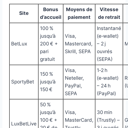
Bonus
Moyens de
Vitesse
Site
d’accueil
paiement
de retrait
100 %
Instantané
jusqu’à
Visa,
(e‑wallet)
BetLux
200 € +
Mastercard,
– 2 j
M
pari
Skrill, SEPA
ouvrés
gratuit
(SEPA)
Visa,
1‑2 h
150 %
Neteller,
(e‑wallet)
R
SportyBet
jusqu’à
PayPal,
– 24 h
(
150 €
SEPA
(PayPal)
50 %
jusqu’à
Visa,
30 min
100 € +
MasterCard,
(Trustly) –
G
LuxBetLive
20 € de
Trustly,
3 j ouvrés
(