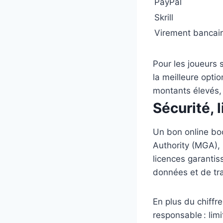
PayPal
Skrill
Virement bancai
Pour les joueurs 
la meilleure opti
montants élevés, 
Sécurité, 
Un bon online boo
Authority (MGA),
licences garantis
données et de tra
En plus du chiffr
responsable : lim