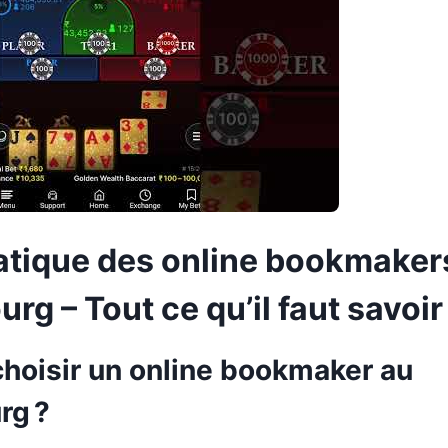
atique des online bookmaker
g – Tout ce qu’il faut savoir
choisir un online bookmaker au
rg ?