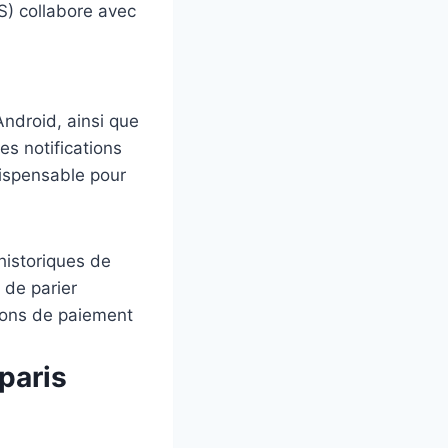
S) collabore avec
ndroid, ainsi que
es notifications
ndispensable pour
historiques de
 de parier
ions de paiement
paris