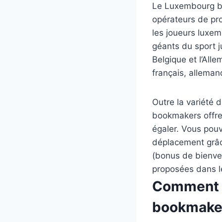
Le Luxembourg bé
opérateurs de pro
les joueurs luxem
géants du sport j
Belgique et l’All
français, alleman
Outre la variété 
bookmakers offren
égaler. Vous pou
déplacement grâce
(bonus de bienven
proposées dans le
Comment s
bookmaker