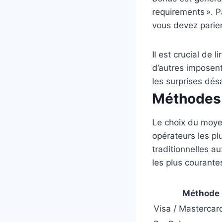
requirements ». 
vous devez parier
Il est crucial de 
d’autres imposent
les surprises dés
Méthodes 
Le choix du moyen
opérateurs les pl
traditionnelles au
les plus courantes
Méthode
Visa / Mastercar