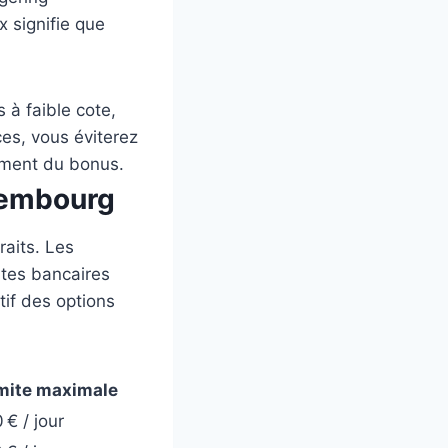
 signifie que
s à faible cote,
es, vous éviterez
ement du bonus.
xembourg
raits. Les
rtes bancaires
tif des options
mite maximale
 € / jour