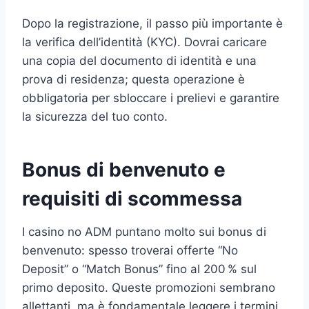
Dopo la registrazione, il passo più importante è
la verifica dell’identità (KYC). Dovrai caricare
una copia del documento di identità e una
prova di residenza; questa operazione è
obbligatoria per sbloccare i prelievi e garantire
la sicurezza del tuo conto.
Bonus di benvenuto e
requisiti di scommessa
I casino no ADM puntano molto sui bonus di
benvenuto: spesso troverai offerte “No
Deposit” o “Match Bonus” fino al 200 % sul
primo deposito. Queste promozioni sembrano
allettanti, ma è fondamentale leggere i termini.