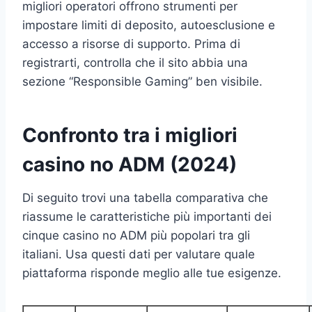
migliori operatori offrono strumenti per
impostare limiti di deposito, autoesclusione e
accesso a risorse di supporto. Prima di
registrarti, controlla che il sito abbia una
sezione “Responsible Gaming” ben visibile.
Confronto tra i migliori
casino no ADM (2024)
Di seguito trovi una tabella comparativa che
riassume le caratteristiche più importanti dei
cinque casino no ADM più popolari tra gli
italiani. Usa questi dati per valutare quale
piattaforma risponde meglio alle tue esigenze.