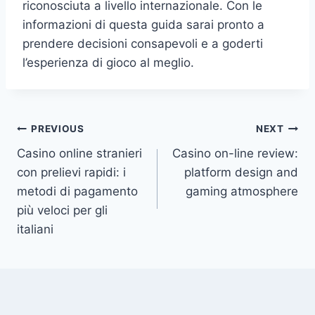
riconosciuta a livello internazionale. Con le
informazioni di questa guida sarai pronto a
prendere decisioni consapevoli e a goderti
l’esperienza di gioco al meglio.
PREVIOUS
NEXT
Casino online stranieri
Casino on-line review:
con prelievi rapidi: i
platform design and
metodi di pagamento
gaming atmosphere
più veloci per gli
italiani