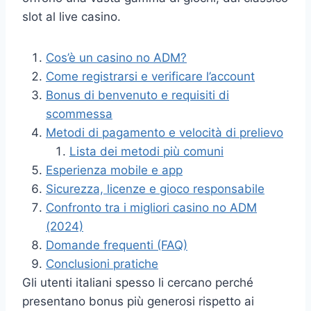
slot al live casino.
Cos’è un casino no ADM?
Come registrarsi e verificare l’account
Bonus di benvenuto e requisiti di
scommessa
Metodi di pagamento e velocità di prelievo
Lista dei metodi più comuni
Esperienza mobile e app
Sicurezza, licenze e gioco responsabile
Confronto tra i migliori casino no ADM
(2024)
Domande frequenti (FAQ)
Conclusioni pratiche
Gli utenti italiani spesso li cercano perché
presentano bonus più generosi rispetto ai