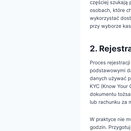
częściej szukają
osobach, które c
wykorzystać dost
przy wyborze kas
2. Rejestr
Proces rejestracj
podstawowymi dan
danych używać pr
KYC (Know Your C
dokumentu tożsam
lub rachunku za 
W praktyce nie m
godzin. Przygotu