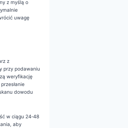
ny z myślą o
symalnie
zwrócić uwagę
arz z
by przy podawaniu
zą weryfikację
 przesłanie
e skanu dowodu
ość w ciągu 24‑48
ania, aby