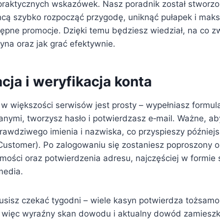
 praktycznych wskazówek. Nasz poradnik został stworzo
hcą szybko rozpocząć przygodę, uniknąć pułapek i mak
ępne promocje. Dzięki temu będziesz wiedział, na co 
yna oraz jak grać efektywnie.
acja i weryfikacja konta
i w większości serwisów jest prosty – wypełniasz formul
ymi, tworzysz hasło i potwierdzasz e‑mail. Ważne, a
awdziwego imienia i nazwiska, co przyspieszy późniejs
ustomer). Po zalogowaniu się zostaniesz poproszony o
ości oraz potwierdzenia adresu, najczęściej w formi
media.
usisz czekać tygodni – wiele kasyn potwierdza tożsam
j więc wyraźny skan dowodu i aktualny dowód zamieszk