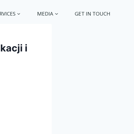
RVICES
MEDIA
GET IN TOUCH
acji i