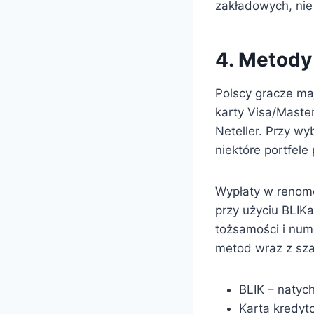
zakładowych, nie 
4. Metody
Polscy gracze ma
karty Visa/Masterc
Neteller. Przy wy
niektóre portfele
Wypłaty w renomo
przy użyciu BLIK
tożsamości i nume
metod wraz z sza
BLIK – natyc
Karta kredyt