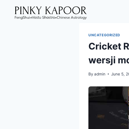
UNCATEGORIZED
Cricket R
wersji m
By
admin
June 5, 