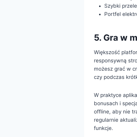
Szybki przel
Portfel elektr
5. Gra w m
Większość platfo
responsywną stro
możesz grać w cr
czy podczas krótk
W praktyce aplik
bonusach i specj
offline, aby nie 
regularnie aktual
funkcje.