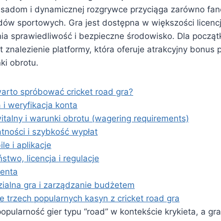
asadom i dynamicznej rozgrywce przyciąga zarówno fanów
dów sportowych. Gra jest dostępna w większości licen
ia sprawiedliwość i bezpieczne środowisko. Dla począt
t znalezienie platformy, która oferuje atrakcyjny bonus p
ki obrotu.
warto spróbować cricket road gra?
a i weryfikacja konta
italny i warunki obrotu (wagering requirements)
atności i szybkość wypłat
le i aplikacje
stwo, licencja i regulacje
ienta
ialna gra i zarządzanie budżetem
e trzech popularnych kasyn z cricket road gra
opularność gier typu “road” w kontekście krykieta, a gr