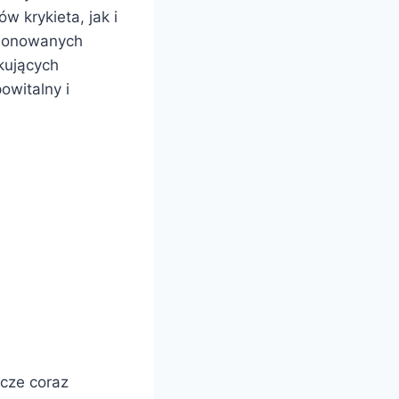
 krykieta, jak i
cjonowanych
kujących
owitalny i
acze coraz