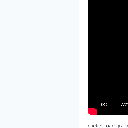
cricket road gra