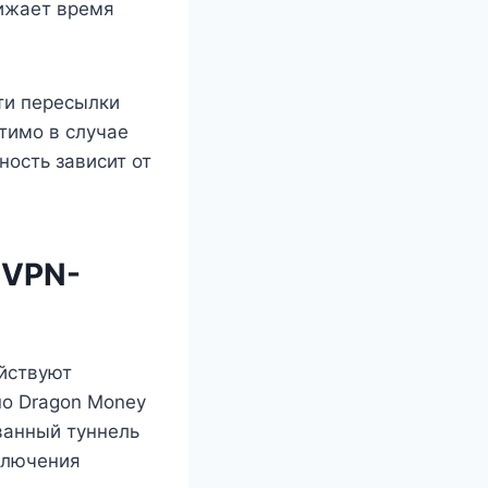
нижает время
ти пересылки
тимо в случае
ость зависит от
 VPN-
йствуют
но Dragon Money
ванный туннель
дключения