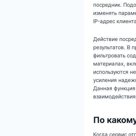
посредник. Под
изменять парам
IP-адрес клиента
Действие посре
результатов. В
фильтровать со
материалах, вк
используются не
усиления надеж
Данная функция
взаимодействия 
По каком
Когда сервис от