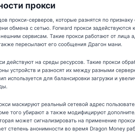
ности прокси
ов прокси-серверов, которые разнятся по признаку
ени обмена с сетью. Forward прокси задействуются 
нешним сервисам. Такие прокси работают от лица 
 также пересылают его сообщения Драгон мани.
си действуют на среды ресурсов. Такие прокси обр
оны устройств и разносят их между разными серве
п используется для балансировки загрузки и увели
ды.
кси маскируют реальный сетевой адрес пользовате
роме того убирают а также модифицируют дополнит
торая может сигнализировать на применение прокси
ет степень анонимности во время Dragon Money раб