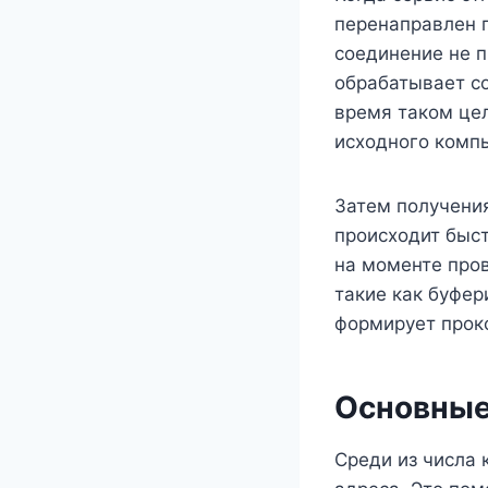
перенаправлен п
соединение не п
обрабатывает с
время таком цел
исходного комп
Затем получения
происходит быст
на моменте про
такие как буфе
формирует прок
Основные
Среди из числа 