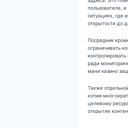
адреса. Это пом
пользователе, и
ситуациях, где 
открытости до 
Посредник кроме
ограничивать ко
контролировать
ради мониторин
мани казино за
Также отдельно
копии многократ
целевому ресурс
открытие контен