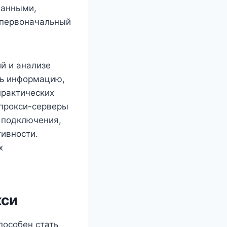
данными,
 первоначальный
й и анализе
ть информацию,
практических
 прокси-серверы
я подключения,
ивности.
х
кси
пособен стать