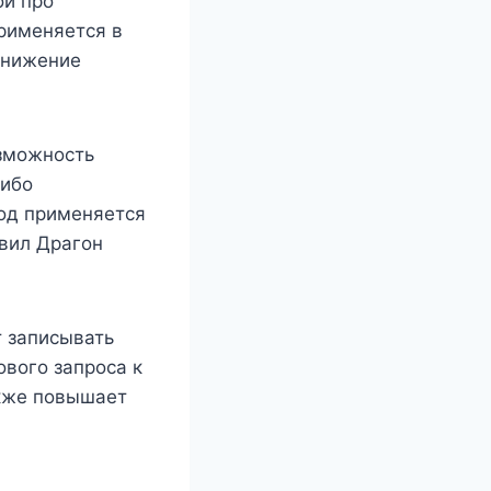
ой про
применяется в
снижение
озможность
либо
од применяется
вил Драгон
 записывать
ового запроса к
акже повышает