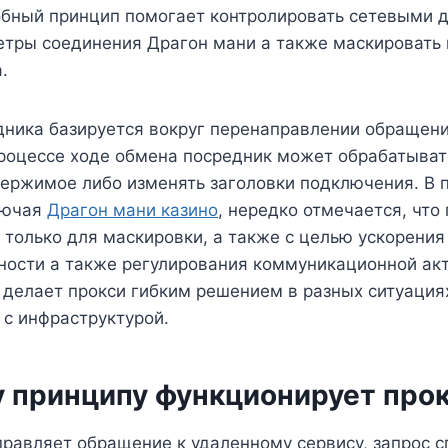
обный принцип помогает контролировать сетевыми 
етры соединения Драгон мани а также маскировать
.
дника базируется вокруг перенаправлении обращени
 процессе ходе обмена посредник может обрабатыва
держимое либо изменять заголовки подключения. В 
лючая
Драгон мани казино
, нередко отмечается, что
 только для маскировки, а также с целью ускорени
ности а также регулирования коммуникационной акт
 делает прокси гибким решением в разных ситуация
с инфраструктурой.
у принципу функционирует про
правляет обращение к удаленному сервису, запрос с