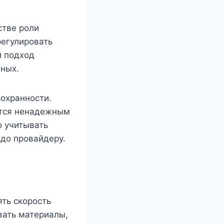
стве роли
регулировать
й подход
ных.
сохранности.
ется ненадежным
о учитывать
 до провайдеру.
ть скорость
вать материалы,