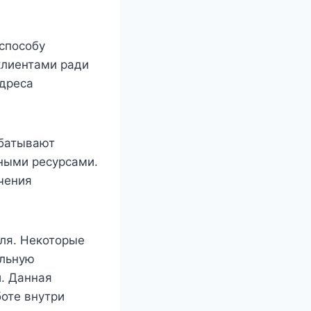
 способу
клиентами ради
адреса
абатывают
рными ресурсами.
чения
ля. Некоторые
ельную
. Данная
оте внутри