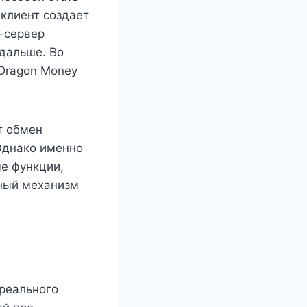
клиент создает
-сервер
дальше. Во
 Dragon Money
т обмен
Однако именно
е функции,
нный механизм
 реального