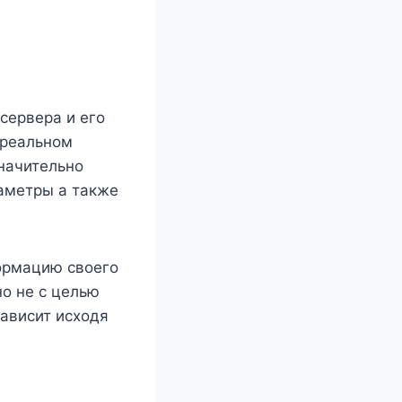
сервера и его
 реальном
начительно
аметры а также
ормацию своего
но не с целью
ависит исходя