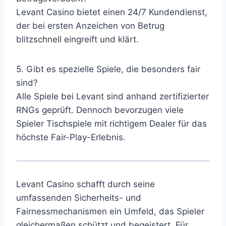
Levant Casino bietet einen 24/7 Kundendienst,
der bei ersten Anzeichen von Betrug
blitzschnell eingreift und klärt.
5. Gibt es spezielle Spiele, die besonders fair
sind?
Alle Spiele bei Levant sind anhand zertifizierter
RNGs geprüft. Dennoch bevorzugen viele
Spieler Tischspiele mit richtigem Dealer für das
höchste Fair-Play-Erlebnis.
Levant Casino schafft durch seine
umfassenden Sicherheits- und
Fairnessmechanismen ein Umfeld, das Spieler
gleichermaßen schützt und begeistert. Für