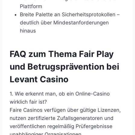
Plattform
Breite Palette an Sicherheitsprotokollen –
deutlich über Mindestanforderungen
hinaus
FAQ zum Thema Fair Play
und Betrugsprävention bei
Levant Casino
1. Wie erkennt man, ob ein Online-Casino
wirklich fair ist?
Faire Casinos verfügen über gültige Lizenzen,
nutzen zertifizierte Zufallsgeneratoren und
veröffentlichen regelmäßig Prüfergebnisse
unabhängiger Organisationen.