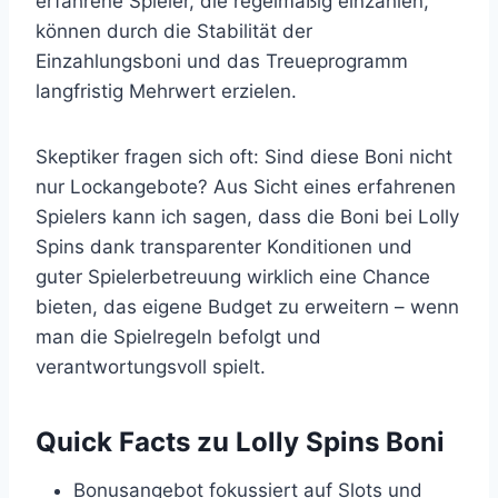
erfahrene Spieler, die regelmäßig einzahlen,
können durch die Stabilität der
Einzahlungsboni und das Treueprogramm
langfristig Mehrwert erzielen.
Skeptiker fragen sich oft: Sind diese Boni nicht
nur Lockangebote? Aus Sicht eines erfahrenen
Spielers kann ich sagen, dass die Boni bei Lolly
Spins dank transparenter Konditionen und
guter Spielerbetreuung wirklich eine Chance
bieten, das eigene Budget zu erweitern – wenn
man die Spielregeln befolgt und
verantwortungsvoll spielt.
Quick Facts zu Lolly Spins Boni
Bonusangebot fokussiert auf Slots und