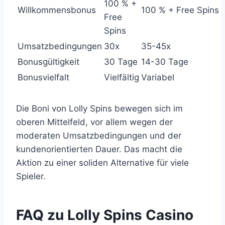
100 % +
Willkommensbonus
100 % + Free Spins
Free
Spins
Umsatzbedingungen
30x
35-45x
Bonusgültigkeit
30 Tage
14-30 Tage
Bonusvielfalt
Vielfältig
Variabel
Die Boni von Lolly Spins bewegen sich im
oberen Mittelfeld, vor allem wegen der
moderaten Umsatzbedingungen und der
kundenorientierten Dauer. Das macht die
Aktion zu einer soliden Alternative für viele
Spieler.
FAQ zu Lolly Spins Casino