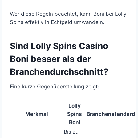
Wer diese Regeln beachtet, kann Boni bei Lolly
Spins effektiv in Echtgeld umwandeln.
Sind Lolly Spins Casino
Boni besser als der
Branchendurchschnitt?
Eine kurze Gegenüberstellung zeigt:
Lolly
Merkmal
Spins
Branchenstandard
Boni
Bis zu