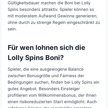
Gültigkeitsdauer machen die Boni bei Lolly
Spins besonders attraktiv. Spieler können so
mit moderatem Aufwand Gewinne generieren,
ohne durch zu strenge Regeln eingeschränkt zu
sein.
Für wen lohnen sich die
Lolly Spins Boni?
Spieler, die eine ausgewogene Balance
zwischen Bonusgröße und Fairness der
Bedingungen suchen, finden bei Lolly Spins ein
gutes Angebot. Besonders Einsteiger
profitieren vom Willkommensbonus, der ihnen
einen risikoreduzierten Start ermöglicht. Auch