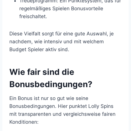
Treueprogramm: Ein Punktesystem, das für
regelmäßiges Spielen Bonusvorteile
freischaltet.
Diese Vielfalt sorgt für eine gute Auswahl, je
nachdem, wie intensiv und mit welchem
Budget Spieler aktiv sind.
Wie fair sind die
Bonusbedingungen?
Ein Bonus ist nur so gut wie seine
Bonusbedingungen. Hier punktet Lolly Spins
mit transparenten und vergleichsweise fairen
Konditionen: