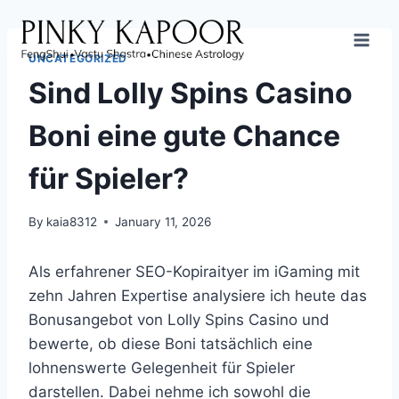
UNCATEGORIZED
Sind Lolly Spins Casino
Boni eine gute Chance
für Spieler?
By
kaia8312
January 11, 2026
Als erfahrener SEO-Kopiraityer im iGaming mit
zehn Jahren Expertise analysiere ich heute das
Bonusangebot von Lolly Spins Casino und
bewerte, ob diese Boni tatsächlich eine
lohnenswerte Gelegenheit für Spieler
darstellen. Dabei nehme ich sowohl die