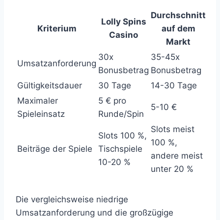
Durchschnitt
Lolly Spins
Kriterium
auf dem
Casino
Markt
30x
35-45x
Umsatzanforderung
Bonusbetrag
Bonusbetrag
Gültigkeitsdauer
30 Tage
14-30 Tage
Maximaler
5 € pro
5-10 €
Spieleinsatz
Runde/Spin
Slots meist
Slots 100 %,
100 %,
Beiträge der Spiele
Tischspiele
andere meist
10-20 %
unter 20 %
Die vergleichsweise niedrige
Umsatzanforderung und die großzügige