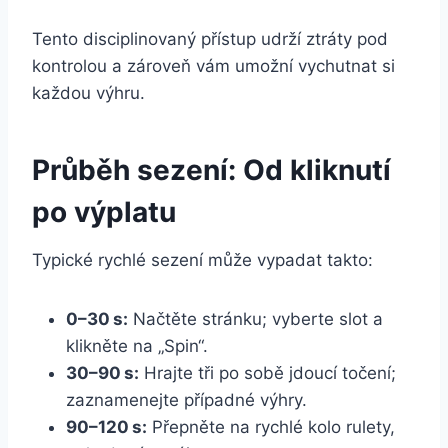
Tento disciplinovaný přístup udrží ztráty pod
kontrolou a zároveň vám umožní vychutnat si
každou výhru.
Průběh sezení: Od kliknutí
po výplatu
Typické rychlé sezení může vypadat takto:
0–30 s:
Načtěte stránku; vyberte slot a
klikněte na „Spin“.
30–90 s:
Hrajte tři po sobě jdoucí točení;
zaznamenejte případné výhry.
90–120 s:
Přepněte na rychlé kolo rulety,