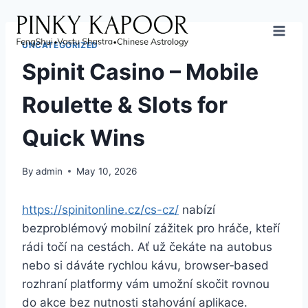
UNCATEGORIZED
Spinit Casino – Mobile
Roulette & Slots for
Quick Wins
By
admin
May 10, 2026
https://spinitonline.cz/cs-cz/
nabízí
bezproblémový mobilní zážitek pro hráče, kteří
rádi točí na cestách. Ať už čekáte na autobus
nebo si dáváte rychlou kávu, browser‑based
rozhraní platformy vám umožní skočit rovnou
do akce bez nutnosti stahování aplikace.