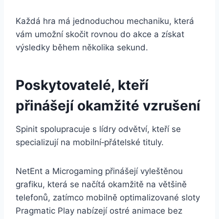
Každá hra má jednoduchou mechaniku, která
vám umožní skočit rovnou do akce a získat
výsledky během několika sekund.
Poskytovatelé, kteří
přinášejí okamžité vzrušení
Spinit spolupracuje s lídry odvětví, kteří se
specializují na mobilní‑přátelské tituly.
NetEnt a Microgaming přinášejí vyleštěnou
grafiku, která se načítá okamžitě na většině
telefonů, zatímco mobilně optimalizované sloty
Pragmatic Play nabízejí ostré animace bez