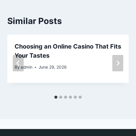
Similar Posts
Choosing an Online Casino That Fits
Your Tastes
By
admin
June 29, 2026