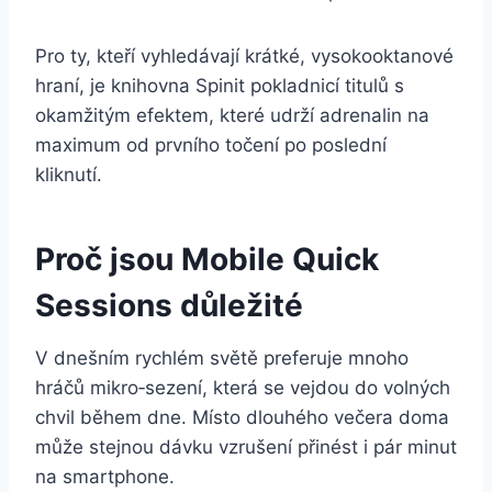
Pro ty, kteří vyhledávají krátké, vysokooktanové
hraní, je knihovna Spinit pokladnicí titulů s
okamžitým efektem, které udrží adrenalin na
maximum od prvního točení po poslední
kliknutí.
Proč jsou Mobile Quick
Sessions důležité
V dnešním rychlém světě preferuje mnoho
hráčů mikro‑sezení, která se vejdou do volných
chvil během dne. Místo dlouhého večera doma
může stejnou dávku vzrušení přinést i pár minut
na smartphone.