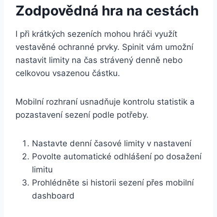
Zodpovědná hra na cestách
I při krátkých sezeních mohou hráči využít
vestavěné ochranné prvky. Spinit vám umožní
nastavit limity na čas strávený denně nebo
celkovou vsazenou částku.
Mobilní rozhraní usnadňuje kontrolu statistik a
pozastavení sezení podle potřeby.
Nastavte denní časové limity v nastavení
Povolte automatické odhlášení po dosažení
limitu
Prohlédněte si historii sezení přes mobilní
dashboard