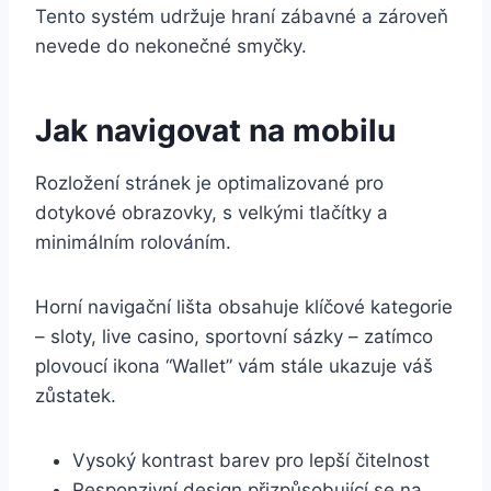
Tento systém udržuje hraní zábavné a zároveň
nevede do nekonečné smyčky.
Jak navigovat na mobilu
Rozložení stránek je optimalizované pro
dotykové obrazovky, s velkými tlačítky a
minimálním rolováním.
Horní navigační lišta obsahuje klíčové kategorie
– sloty, live casino, sportovní sázky – zatímco
plovoucí ikona “Wallet” vám stále ukazuje váš
zůstatek.
Vysoký kontrast barev pro lepší čitelnost
Responzivní design přizpůsobující se na