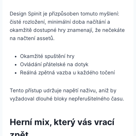
Design Spinit je přizpůsoben tomuto myšlení:
čisté rozložení, minimální doba načítání a
okamžitě dostupné hry znamenají, že nečekáte
na načtení assetů.
Okamžité spuštění hry
Ovládání přátelské na dotyk
Reálná zpětná vazba u každého točení
Tento přístup udržuje napětí naživu, aniž by
vyžadoval dlouhé bloky nepřerušitelného času.
Herní mix, který vás vrací
zpět