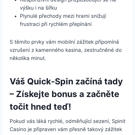
výšku i na šířku
Plynulé přechody mezi hrami snižují
frustraci při rychlém přepínání
S těmito prvky vám mobilní zážitek připomíná
vzrušení z kamenného kasina, zestručněné do
několika minut.
Váš Quick‑Spin začíná tady
– Získejte bonus a začněte
točit hned teď!
Pokud vás láká rychlé, odměňující sezení, Spinit
Casino je připraven vám přesně takový zážitek