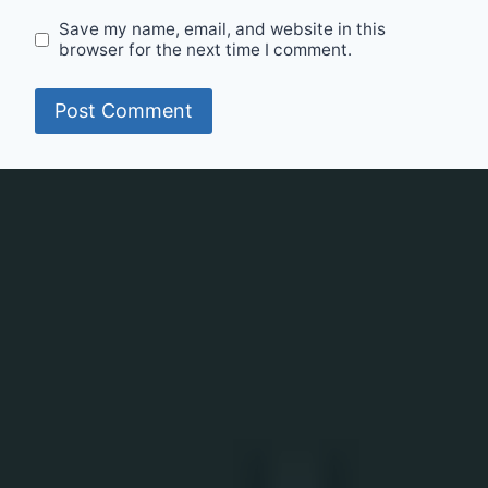
Save my name, email, and website in this
browser for the next time I comment.