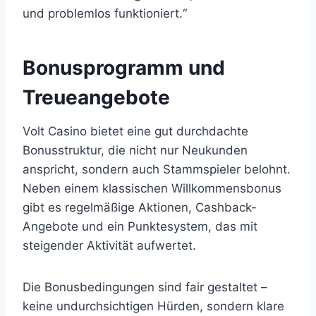
und problemlos funktioniert.“
Bonusprogramm und
Treueangebote
Volt Casino bietet eine gut durchdachte
Bonusstruktur, die nicht nur Neukunden
anspricht, sondern auch Stammspieler belohnt.
Neben einem klassischen Willkommensbonus
gibt es regelmäßige Aktionen, Cashback-
Angebote und ein Punktesystem, das mit
steigender Aktivität aufwertet.
Die Bonusbedingungen sind fair gestaltet –
keine undurchsichtigen Hürden, sondern klare