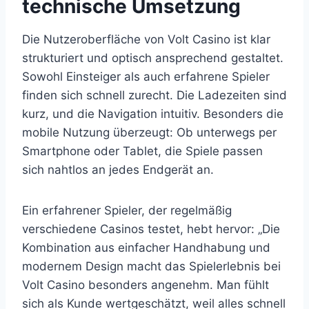
technische Umsetzung
Die Nutzeroberfläche von Volt Casino ist klar
strukturiert und optisch ansprechend gestaltet.
Sowohl Einsteiger als auch erfahrene Spieler
finden sich schnell zurecht. Die Ladezeiten sind
kurz, und die Navigation intuitiv. Besonders die
mobile Nutzung überzeugt: Ob unterwegs per
Smartphone oder Tablet, die Spiele passen
sich nahtlos an jedes Endgerät an.
Ein erfahrener Spieler, der regelmäßig
verschiedene Casinos testet, hebt hervor: „Die
Kombination aus einfacher Handhabung und
modernem Design macht das Spielerlebnis bei
Volt Casino besonders angenehm. Man fühlt
sich als Kunde wertgeschätzt, weil alles schnell