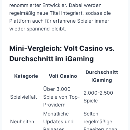
renommierter Entwickler. Dabei werden
regelmäßig neue Titel integriert, sodass die
Plattform auch für erfahrene Spieler immer
wieder spannend bleibt.
Mini-Vergleich: Volt Casino vs.
Durchschnitt im iGaming
Durchschnitt
Kategorie
Volt Casino
iGaming
Über 3.000
2.000-2.500
Spielvielfalt
Spiele von Top-
Spiele
Providern
Monatliche
Selten
Neuheiten
Updates und
regelmäßige
Releases
Erweiterungen