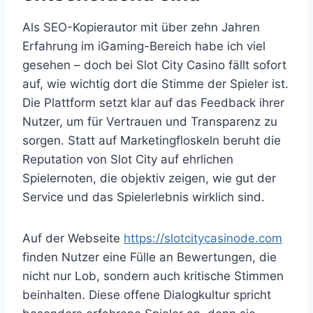
Als SEO-Kopierautor mit über zehn Jahren
Erfahrung im iGaming-Bereich habe ich viel
gesehen – doch bei Slot City Casino fällt sofort
auf, wie wichtig dort die Stimme der Spieler ist.
Die Plattform setzt klar auf das Feedback ihrer
Nutzer, um für Vertrauen und Transparenz zu
sorgen. Statt auf Marketingfloskeln beruht die
Reputation von Slot City auf ehrlichen
Spielernoten, die objektiv zeigen, wie gut der
Service und das Spielerlebnis wirklich sind.
Auf der Webseite
https://slotcitycasinode.com
finden Nutzer eine Fülle an Bewertungen, die
nicht nur Lob, sondern auch kritische Stimmen
beinhalten. Diese offene Dialogkultur spricht