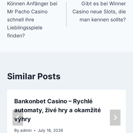
Können Anfänger bei
Gibt es bei Winner
Mr Pacho Casino
Casino neue Slots, die
schnell ihre
man kennen sollte?
Lieblingsspiele
finden?
Similar Posts
Bankonbet Casino – Rychlé
automaty, živé hry a okamžité
výhry
By
admin
July 18, 2026