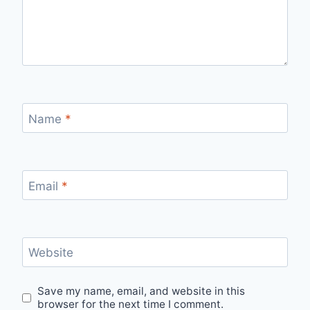
Name
*
Email
*
Website
Save my name, email, and website in this
browser for the next time I comment.