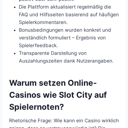
Die Plattform aktualisiert regelmäßig die
FAQ und Hilfsseiten basierend auf häufigen
Spielerkommentaren.
Bonusbedingungen wurden konkret und
verständlich formuliert – Ergebnis von
Spielerfeedback.
Transparente Darstellung von
Auszahlungszeiten dank Nutzerangaben.
Warum setzen Online-
Casinos wie Slot City auf
Spielernoten?
Rhetorische Frage: Wie kann ein Casino wirklich