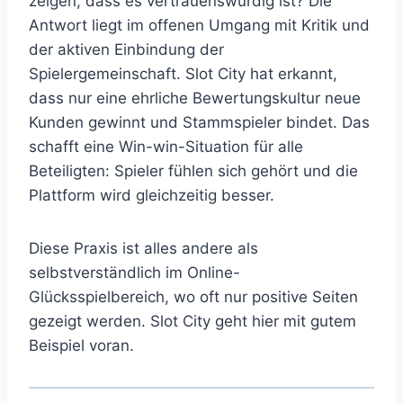
zeigen, dass es vertrauenswürdig ist? Die
Antwort liegt im offenen Umgang mit Kritik und
der aktiven Einbindung der
Spielergemeinschaft. Slot City hat erkannt,
dass nur eine ehrliche Bewertungskultur neue
Kunden gewinnt und Stammspieler bindet. Das
schafft eine Win-win-Situation für alle
Beteiligten: Spieler fühlen sich gehört und die
Plattform wird gleichzeitig besser.
Diese Praxis ist alles andere als
selbstverständlich im Online-
Glücksspielbereich, wo oft nur positive Seiten
gezeigt werden. Slot City geht hier mit gutem
Beispiel voran.