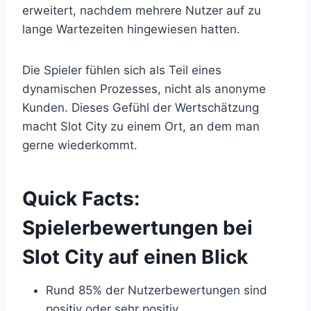
erweitert, nachdem mehrere Nutzer auf zu
lange Wartezeiten hingewiesen hatten.
Die Spieler fühlen sich als Teil eines
dynamischen Prozesses, nicht als anonyme
Kunden. Dieses Gefühl der Wertschätzung
macht Slot City zu einem Ort, an dem man
gerne wiederkommt.
Quick Facts:
Spielerbewertungen bei
Slot City auf einen Blick
Rund 85% der Nutzerbewertungen sind
positiv oder sehr positiv.