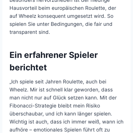
Hausvorteil beim europäischen Roulette, der
auf Wheelz konsequent umgesetzt wird. So
spielen Sie unter Bedingungen, die fair und
transparent sind.
Ein erfahrener Spieler
berichtet
„Ich spiele seit Jahren Roulette, auch bei
Wheelz. Mir ist schnell klar geworden, dass
man nicht nur auf Glück setzen kann. Mit der
Fibonacci-Strategie bleibt mein Risiko
überschaubar, und ich kann länger spielen.
Wichtig ist auch, dass ich immer weiß, wann ich
aufhöre – emotionales Spielen führt oft zu