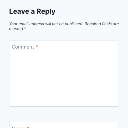
Leave a Reply
Your email address will not be published.
Required fields are
marked
*
Comment
*