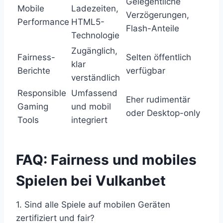
Gelegentliche
Mobile
Ladezeiten,
Verzögerungen,
Performance
HTML5-
Flash-Anteile
Technologie
Zugänglich,
Fairness-
Selten öffentlich
klar
Berichte
verfügbar
verständlich
Responsible
Umfassend
Eher rudimentär
Gaming
und mobil
oder Desktop-only
Tools
integriert
FAQ: Fairness und mobiles
Spielen bei Vulkanbet
1. Sind alle Spiele auf mobilen Geräten
zertifiziert und fair?