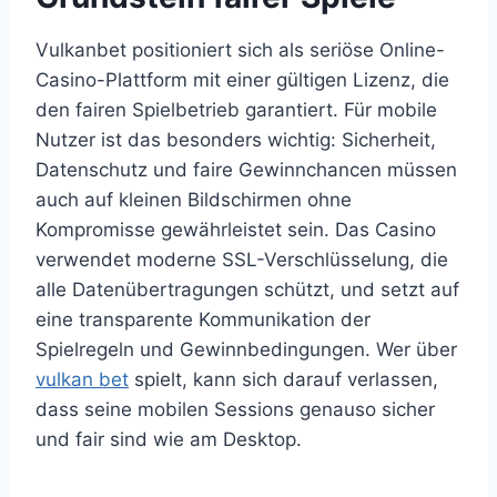
Vulkanbet positioniert sich als seriöse Online-
Casino-Plattform mit einer gültigen Lizenz, die
den fairen Spielbetrieb garantiert. Für mobile
Nutzer ist das besonders wichtig: Sicherheit,
Datenschutz und faire Gewinnchancen müssen
auch auf kleinen Bildschirmen ohne
Kompromisse gewährleistet sein. Das Casino
verwendet moderne SSL-Verschlüsselung, die
alle Datenübertragungen schützt, und setzt auf
eine transparente Kommunikation der
Spielregeln und Gewinnbedingungen. Wer über
vulkan bet
spielt, kann sich darauf verlassen,
dass seine mobilen Sessions genauso sicher
und fair sind wie am Desktop.