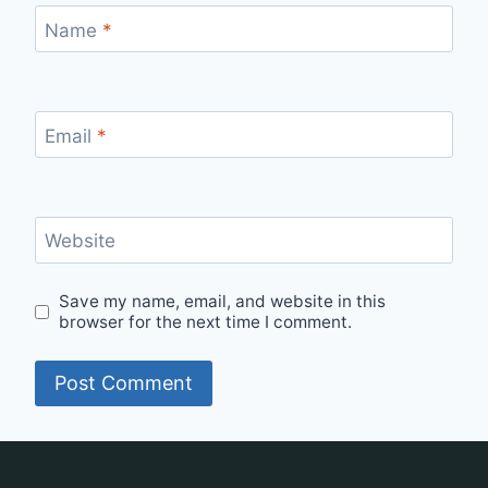
Name
*
Email
*
Website
Save my name, email, and website in this
browser for the next time I comment.