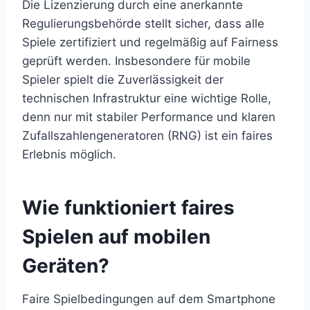
Die Lizenzierung durch eine anerkannte
Regulierungsbehörde stellt sicher, dass alle
Spiele zertifiziert und regelmäßig auf Fairness
geprüft werden. Insbesondere für mobile
Spieler spielt die Zuverlässigkeit der
technischen Infrastruktur eine wichtige Rolle,
denn nur mit stabiler Performance und klaren
Zufallszahlengeneratoren (RNG) ist ein faires
Erlebnis möglich.
Wie funktioniert faires
Spielen auf mobilen
Geräten?
Faire Spielbedingungen auf dem Smartphone