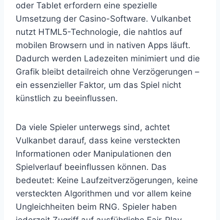
oder Tablet erfordern eine spezielle
Umsetzung der Casino-Software. Vulkanbet
nutzt HTML5-Technologie, die nahtlos auf
mobilen Browsern und in nativen Apps läuft.
Dadurch werden Ladezeiten minimiert und die
Grafik bleibt detailreich ohne Verzögerungen –
ein essenzieller Faktor, um das Spiel nicht
künstlich zu beeinflussen.
Da viele Spieler unterwegs sind, achtet
Vulkanbet darauf, dass keine versteckten
Informationen oder Manipulationen den
Spielverlauf beeinflussen können. Das
bedeutet: Keine Laufzeitverzögerungen, keine
versteckten Algorithmen und vor allem keine
Ungleichheiten beim RNG. Spieler haben
jederzeit Zugriff auf ausführliche Fair-Play-