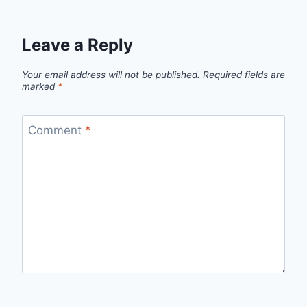
Leave a Reply
Your email address will not be published.
Required fields are
marked
*
Comment
*