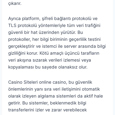
çıkarır.
Ayrıca platform, şifreli bağlantı protokolü ve
TLS protokolü yöntemleriyle tüm veri trafiğini
güvenli bir hat üzerinden yürütür. Bu
protokoller, her bilgi biriminin geçerlilik testini
gerçekleştirir ve istemci ile server arasında bilgi
gizliliğini korur. Kötü amaçlı üçüncü tarafların
veri akışına sızarak verileri izlemesi veya
kopyalaması bu sayede olanaksız olur.
Casino Siteleri online casino, bu güvenlik
önlemlerinin yanı sıra veri iletişimini otomatik
olarak izleyen algılama sistemleri da aktif hale
getirir. Bu sistemler, beklenmedik bilgi
transferlerini izler ve zarar verebilecek