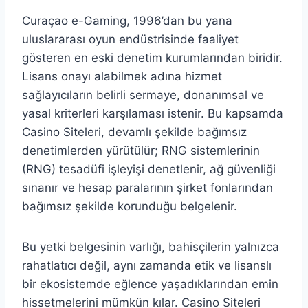
Curaçao e-Gaming, 1996’dan bu yana
uluslararası oyun endüstrisinde faaliyet
gösteren en eski denetim kurumlarından biridir.
Lisans onayı alabilmek adına hizmet
sağlayıcıların belirli sermaye, donanımsal ve
yasal kriterleri karşılaması istenir. Bu kapsamda
Casino Siteleri, devamlı şekilde bağımsız
denetimlerden yürütülür; RNG sistemlerinin
(RNG) tesadüfi işleyişi denetlenir, ağ güvenliği
sınanır ve hesap paralarının şirket fonlarından
bağımsız şekilde korunduğu belgelenir.
Bu yetki belgesinin varlığı, bahisçilerin yalnızca
rahatlatıcı değil, aynı zamanda etik ve lisanslı
bir ekosistemde eğlence yaşadıklarından emin
hissetmelerini mümkün kılar. Casino Siteleri