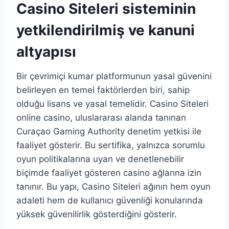
Casino Siteleri sisteminin
yetkilendirilmiş ve kanuni
altyapısı
Bir çevrimiçi kumar platformunun yasal güvenini
belirleyen en temel faktörlerden biri, sahip
olduğu lisans ve yasal temelidir. Casino Siteleri
online casino, uluslararası alanda tanınan
Curaçao Gaming Authority denetim yetkisi ile
faaliyet gösterir. Bu sertifika, yalnızca sorumlu
oyun politikalarına uyan ve denetlenebilir
biçimde faaliyet gösteren casino ağlarına izin
tanınır. Bu yapı, Casino Siteleri ağının hem oyun
adaleti hem de kullanıcı güvenliği konularında
yüksek güvenilirlik gösterdiğini gösterir.