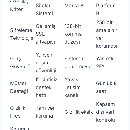
Özellik /
Siteleri
Marka A
Platform
Kriter
Sistemi
B
256 bit
Gelişmiş
128-bit
Şifreleme
ama sınırlı
SSL
koruma
Teknolojisi
veri
altyapısı
düzeyi
koruması
Yüksek
Giriş
Sistemde
Yarı etkin
erişim
Güvenliği
bulunmuyor
2FA
güvenliği
Kesintisiz
Yavaş
Müşteri
Günlük 8
destek
iletişim
Desteği
saat
hattı
kanalı
Kapsam
Gizlilik
Tam veri
Gizlilik eksik
dışı veri
İlkesi
koruma
kontrolü
Sorumlu