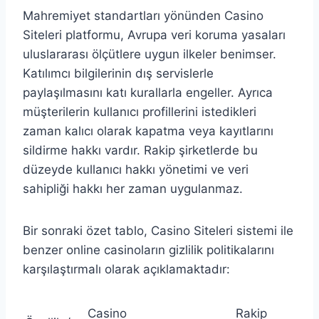
Mahremiyet standartları yönünden Casino
Siteleri platformu, Avrupa veri koruma yasaları
uluslararası ölçütlere uygun ilkeler benimser.
Katılımcı bilgilerinin dış servislerle
paylaşılmasını katı kurallarla engeller. Ayrıca
müşterilerin kullanıcı profillerini istedikleri
zaman kalıcı olarak kapatma veya kayıtlarını
sildirme hakkı vardır. Rakip şirketlerde bu
düzeyde kullanıcı hakkı yönetimi ve veri
sahipliği hakkı her zaman uygulanmaz.
Bir sonraki özet tablo, Casino Siteleri sistemi ile
benzer online casinoların gizlilik politikalarını
karşılaştırmalı olarak açıklamaktadır:
Casino
Rakip