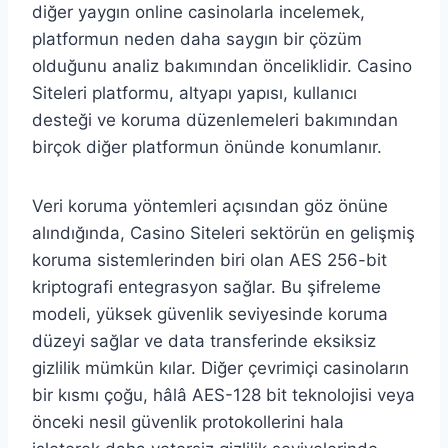
diğer yaygın online casinolarla incelemek,
platformun neden daha saygın bir çözüm
olduğunu analiz bakımından önceliklidir. Casino
Siteleri platformu, altyapı yapısı, kullanıcı
desteği ve koruma düzenlemeleri bakımından
birçok diğer platformun önünde konumlanır.
Veri koruma yöntemleri açısından göz önüne
alındığında, Casino Siteleri sektörün en gelişmiş
koruma sistemlerinden biri olan AES 256-bit
kriptografi entegrasyon sağlar. Bu şifreleme
modeli, yüksek güvenlik seviyesinde koruma
düzeyi sağlar ve data transferinde eksiksiz
gizlilik mümkün kılar. Diğer çevrimiçi casinoların
bir kısmı çoğu, hâlâ AES-128 bit teknolojisi veya
önceki nesil güvenlik protokollerini hala