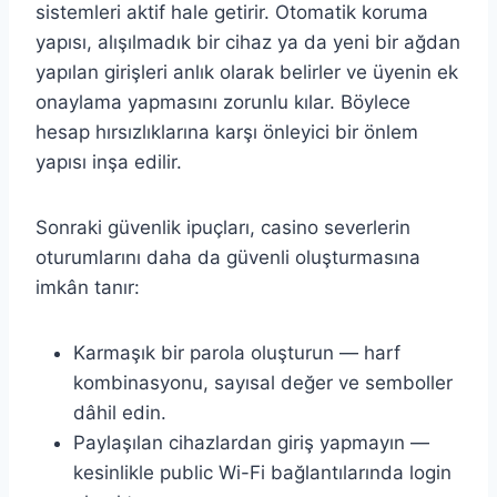
sistemleri aktif hale getirir. Otomatik koruma
yapısı, alışılmadık bir cihaz ya da yeni bir ağdan
yapılan girişleri anlık olarak belirler ve üyenin ek
onaylama yapmasını zorunlu kılar. Böylece
hesap hırsızlıklarına karşı önleyici bir önlem
yapısı inşa edilir.
Sonraki güvenlik ipuçları, casino severlerin
oturumlarını daha da güvenli oluşturmasına
imkân tanır:
Karmaşık bir parola oluşturun — harf
kombinasyonu, sayısal değer ve semboller
dâhil edin.
Paylaşılan cihazlardan giriş yapmayın —
kesinlikle public Wi-Fi bağlantılarında login