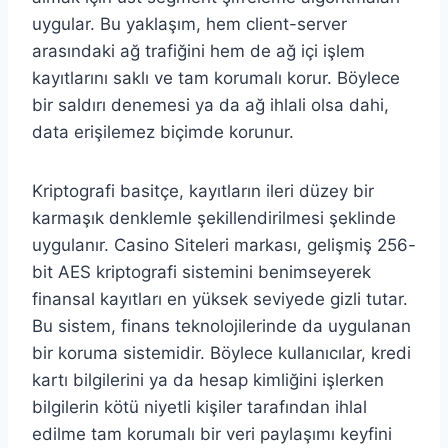
uygular. Bu yaklaşım, hem client-server
arasındaki ağ trafiğini hem de ağ içi işlem
kayıtlarını saklı ve tam korumalı korur. Böylece
bir saldırı denemesi ya da ağ ihlali olsa dahi,
data erişilemez biçimde korunur.
Kriptografi basitçe, kayıtların ileri düzey bir
karmaşık denklemle şekillendirilmesi şeklinde
uygulanır. Casino Siteleri markası, gelişmiş 256-
bit AES kriptografi sistemini benimseyerek
finansal kayıtları en yüksek seviyede gizli tutar.
Bu sistem, finans teknolojilerinde da uygulanan
bir koruma sistemidir. Böylece kullanıcılar, kredi
kartı bilgilerini ya da hesap kimliğini işlerken
bilgilerin kötü niyetli kişiler tarafından ihlal
edilme tam korumalı bir veri paylaşımı keyfini