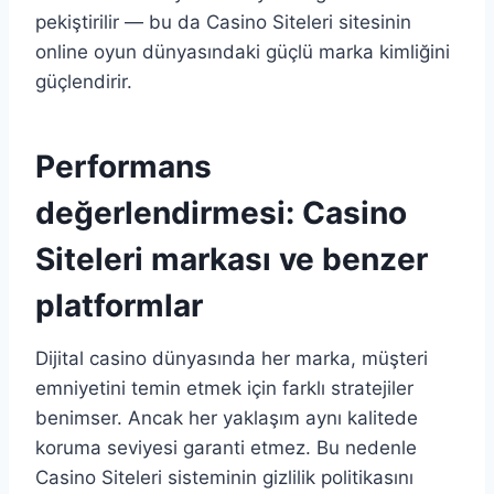
pekiştirilir — bu da Casino Siteleri sitesinin
online oyun dünyasındaki güçlü marka kimliğini
güçlendirir.
Performans
değerlendirmesi: Casino
Siteleri markası ve benzer
platformlar
Dijital casino dünyasında her marka, müşteri
emniyetini temin etmek için farklı stratejiler
benimser. Ancak her yaklaşım aynı kalitede
koruma seviyesi garanti etmez. Bu nedenle
Casino Siteleri sisteminin gizlilik politikasını