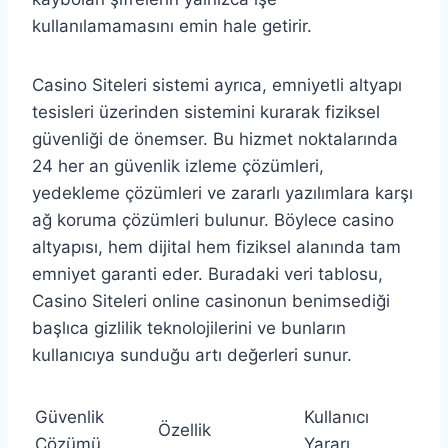
kullanılamamasını emin hale getirir.
Casino Siteleri sistemi ayrıca, emniyetli altyapı
tesisleri üzerinden sistemini kurarak fiziksel
güvenliği de önemser. Bu hizmet noktalarında
24 her an güvenlik izleme çözümleri,
yedekleme çözümleri ve zararlı yazılımlara karşı
ağ koruma çözümleri bulunur. Böylece casino
altyapısı, hem dijital hem fiziksel alanında tam
emniyet garanti eder. Buradaki veri tablosu,
Casino Siteleri online casinonun benimsediği
başlıca gizlilik teknolojilerini ve bunların
kullanıcıya sunduğu artı değerleri sunur.
Güvenlik
Kullanıcı
Özellik
Çözümü
Yararı