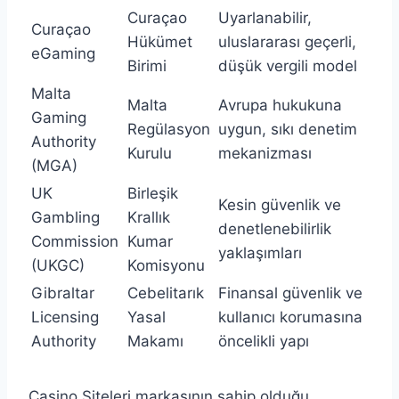
Curaçao
Uyarlanabilir,
Curaçao
Hükümet
uluslararası geçerli,
eGaming
Birimi
düşük vergili model
Malta
Malta
Avrupa hukukuna
Gaming
Regülasyon
uygun, sıkı denetim
Authority
Kurulu
mekanizması
(MGA)
UK
Birleşik
Kesin güvenlik ve
Gambling
Krallık
denetlenebilirlik
Commission
Kumar
yaklaşımları
(UKGC)
Komisyonu
Gibraltar
Cebelitarık
Finansal güvenlik ve
Licensing
Yasal
kullanıcı korumasına
Authority
Makamı
öncelikli yapı
Casino Siteleri markasının sahip olduğu