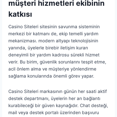
müşteri hizmetleri ekibinin
katkısı
Casino Siteleri sitesinin savunma sisteminin
merkezi bir katmanı de, ekip temelli yardım
mekanizması. modern altyapı teknolojisinin
yanında, üyelerle birebir iletişim kuran
deneyimli bir yardım kadrosu sürekli hizmet
verir. Bu birim, güvenlik sorunlarını tespit etme,
acil önlem alma ve müşteriye yönlendirme
sağlama konularında önemli görev yapar.
Casino Siteleri markasının günün her saati aktif
destek departmanı, üyelerin her an bağlantı
kurabileceği bir güven kaynağıdır. Chat desteği,
mail veya destek portalı üzerinden başvuru