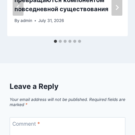
повседневной существования
By
admin
July 31, 2026
Leave a Reply
Your email address will not be published.
Required fields are
marked
*
Comment
*