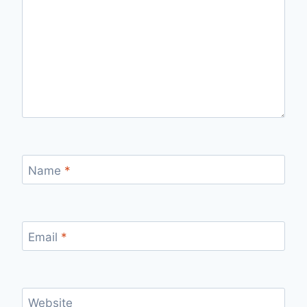
Name
*
Email
*
Website