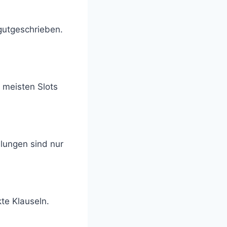
 gutgeschrieben.
 meisten Slots
lungen sind nur
kte Klauseln.