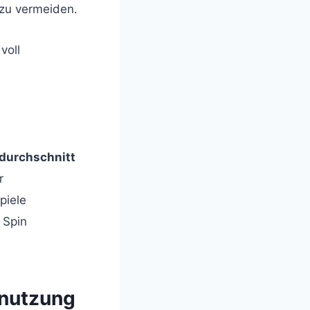
 zu vermeiden.
voll
durchschnitt
r
piele
 Spin
snutzung