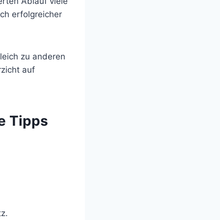
rten Ablauf viele
ch erfolgreicher
gleich zu anderen
zicht auf
e Tipps
z.