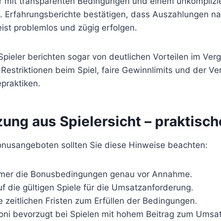
r mit transparenten Bedingungen und einem unkomplizie
t. Erfahrungsberichte bestätigen, dass Auszahlungen na
st problemlos und zügig erfolgen.
Spieler berichten sogar von deutlichen Vorteilen im Ver
Restriktionen beim Spiel, faire Gewinnlimits und der Ver
praktiken.
ung aus Spielersicht – praktisch
onusangeboten sollten Sie diese Hinweise beachten:
mmer die Bonusbedingungen genau vor Annahme.
f die gültigen Spiele für die Umsatzanforderung.
e zeitlichen Fristen zum Erfüllen der Bedingungen.
oni bevorzugt bei Spielen mit hohem Beitrag zum Umsat