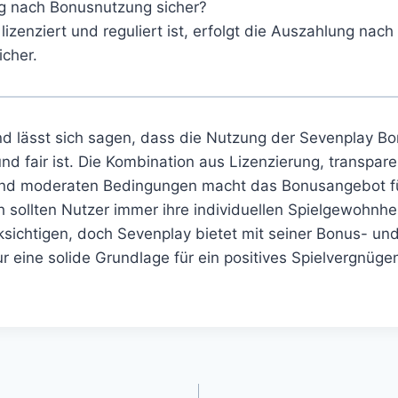
ng nach Bonusnutzung sicher?
lizenziert und reguliert ist, erfolgt die Auszahlung nac
icher.
lässt sich sagen, dass die Nutzung der Sevenplay Bon
nd fair ist. Die Kombination aus Lizenzierung, transpare
d moderaten Bedingungen macht das Bonusangebot für
ich sollten Nutzer immer ihre individuellen Spielgewohnh
sichtigen, doch Sevenplay bietet mit seiner Bonus- un
ur eine solide Grundlage für ein positives Spielvergnüge