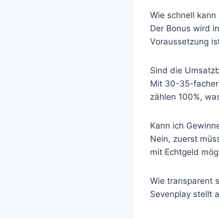
Wie schnell kann
Der Bonus wird in
Voraussetzung ist
Sind die Umsatzb
Mit 30-35-facher 
zählen 100%, was 
Kann ich Gewinne
Nein, zuerst müs
mit Echtgeld mögl
Wie transparent 
Sevenplay stellt 